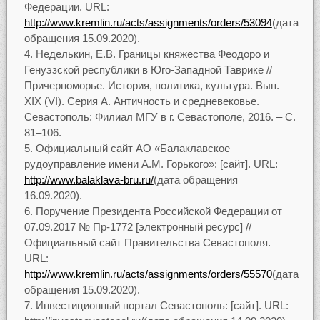
Федерации. URL:
http://www.kremlin.ru/acts/assignments/orders/53094
(дата
обращения 15.09.2020).
Неделькин, Е.В. Границы княжества Феодоро и
Генуэзской республики в Юго-Западной Таврике //
Причерноморье. История, политика, культура. Вып.
XIX (VI). Серия А. Античность и средневековье.
Севастополь: Филиал МГУ в г. Севастополе, 2016. – С.
81–106.
Официальный сайт АО «Балаклавское
рудоуправление имени А.М. Горького»: [сайт]. URL:
http://www.balaklava-bru.ru/
(дата обращения
16.09.2020).
Поручение Президента Российской Федерации от
07.09.2017 № Пр-1772 [электронный ресурс] //
Официальный сайт Правительства Севастополя.
URL:
http://www.kremlin.ru/acts/assignments/orders/55570
(дата
обращения 15.09.2020).
Инвестиционный портал Севастополь: [сайт]. URL: