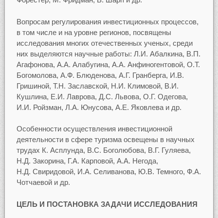
Вопросам регулирования инвестиционных процессов,
в том числе и на уровне регионов, посвящены
исследования многих отечественных ученых, среди
них выделяются научные работы: Л.И. Абалкина, В.П.
Агафонова, А.А. Алабугина, А.А. Анфиногентовой, О.Т.
Богомолова, А.Ф. Блюденова, А.Г. Гранберга, И.В.
Гришиной, Т.Н. Заславской, Н.И. Климовой, В.И.
Кушлина, Е.И. Лаврова, Д.С. Львова, О.Г. Одегова,
И.И. Ройзман, Л.А. Юнусова, А.Е. Яковлева и др.
Особенности осуществления инвестиционной
деятельности в сфере туризма освещены в научных
трудах К. Асплунда, B.C. Боголюбова, В.Г. Гуляева,
Н.Д. Закорина, Г.А. Карповой, А.А. Негода,
Н.Д. Свиридовой, И.А. Селиванова, Ю.В. Темного, Ф.А.
Чотчаевой и др.
ЦЕЛЬ И ПОСТАНОВКА ЗАДАЧИ ИССЛЕДОВАНИЯ