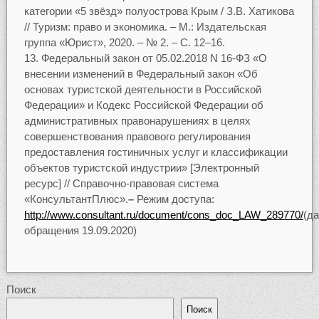
категории «5 звёзд» полуострова Крым / З.В. Хатикова
// Туризм: право и экономика. – М.: Издательская
группа «Юрист», 2020. – № 2. – С. 12–16.
Федеральный закон от 05.02.2018 N 16-ФЗ «О
внесении изменений в Федеральный закон «Об
основах туристской деятельности в Российской
Федерации» и Кодекс Российской Федерации об
административных правонарушениях в целях
совершенствования правового регулирования
предоставления гостиничных услуг и классификации
объектов туристской индустрии» [Электронный
ресурс] // Справочно-правовая система
«КонсультантПлюс».
–
Режим доступа:
http://www.consultant.ru/document/cons_doc_LAW_289770/
(д
обращения 19.09.2020)
Поиск
Поиск