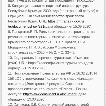
http://investsevastopol.ru/(дата обращения 14.09.2020).
Концепция развития портовой инфраструктуры
Республики Крым до 2030 года [электронный ресурс] //
Официальный сайт Министерства транспорта
Республики Крым.
URL: https://mtrans.rk.gov.ru
/ru/document/show/231
(дата обращения 15.09.2020).
Панкратов,Е. П. Роль капитального строительства в
реализации кластерных инициатив на территории
Крымского полуострова / Е. П. Панкратов, Н. И.
Морщинина, Н. И. Храброва // Экономика
строительства. – 2020. – № 2. – С. 33–42.
Федеральный перечень туристских объектов:
[сайт]. URL: https://классификация-туризм.рф/ (дата
обращения 19.09.2020).
Постановление Правительства РФ от 16.02.2019 N
158 «Об утверждении Положения о классификации
гостиниц» [Электронный ресурс] // Справочно-
правовая система «КонсультантПлюс».
–
Режим
доступа:
http://www.consultant.ru/document/
(дата
обращения 19.09.2020).
Хатикова, З.В. Сравнительный анализ отелей