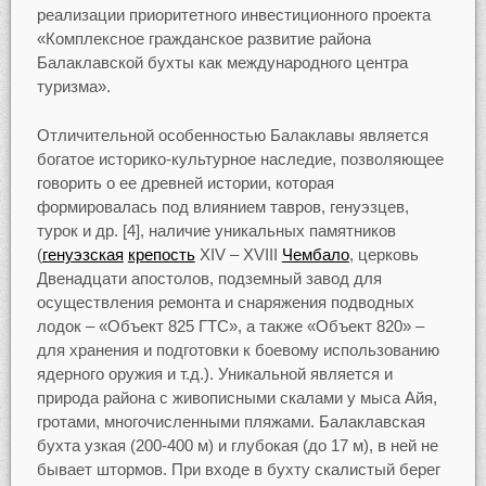
реализации приоритетного инвестиционного проекта
«Комплексное гражданское развитие района
Балаклавской бухты как международного центра
туризма».
Отличительной особенностью Балаклавы является
богатое историко-культурное наследие, позволяющее
говорить о ее древней истории, которая
формировалась под влиянием тавров, генуэзцев,
турок и др. [4], наличие уникальных памятников
(
генуэзская
крепость
XIV – XVIII
Чембало
, церковь
Двенадцати апостолов, подземный завод для
осуществления ремонта и снаряжения подводных
лодок – «Объект 825 ГТС», а также «Объект 820» –
для хранения и подготовки к боевому использованию
ядерного оружия и т.д.). Уникальной является и
природа района с живописными скалами у мыса Айя,
гротами, многочисленными пляжами. Балаклавская
бухта узкая (200-400 м) и глубокая (до 17 м), в ней не
бывает штормов. При входе в бухту скалистый берег