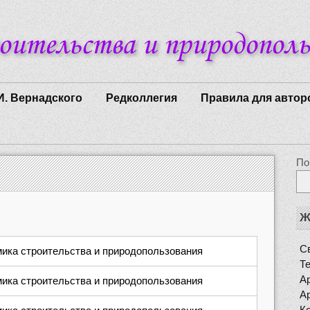
И. Вернадского
Редколлегия
Правила для автор
По
Ж
Св
ика строительства и природопользования
Т
Ар
ика строительства и природопользования
Ар
К