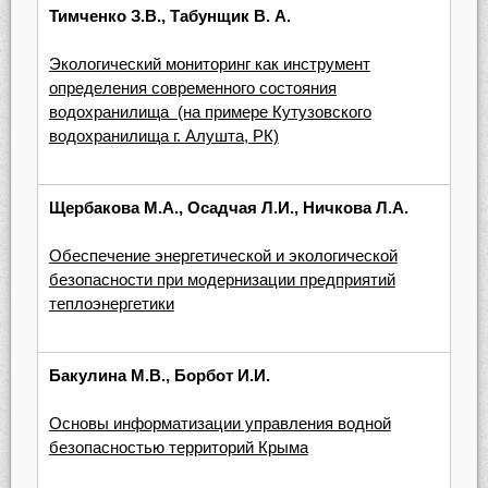
Тимченко З.В., Табунщик В. А.
Экологический мониторинг как инструмент
определения современного состояния
водохранилища (на примере Кутузовского
водохранилища г. Алушта, РК)
Щербакова М.А., Осадчая Л.И., Ничкова Л.А.
Обеспечение энергетической и экологической
безопасности при модернизации предприятий
теплоэнергетики
Бакулина М.В., Борбот И.И.
Основы информатизации управления водной
безопасностью территорий Крыма