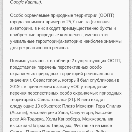
Google
Карты).
Особо охраняемые природные территории (ООПТ)
города занимают примерно 25,7 тыс. га (включая
акватории), в них входят преимущественно бухты и
прибрежные природные комплексы, именно эти
уникальные территории(акватории) наиболее значимы
для рекреационного региона.
Помимо указанных в таблице 2 существующих ООПТ,
представлен перечень перспективных особо
охраняемых природных территорий регионального
значения г. Севастополь, который был опубликован в
2019 г. в приложении к закону «Об утверждении
перечня перспективных особо охраняемых природных
территорий г. Севастополь» [21]. В него входят
следующие 13 объектов: Плато Мекензи, Гора Спилия
(Аскети), Бассейн реки Уппа, Сапун-гора, Бассейн
реки Ай-Тодорка, Холм Канробера, Можжевельник
высокий «Патриарх Тавриды», Фисташка на мысе
Сарыч, Платан Палласа, Озерные дубы, Дубы