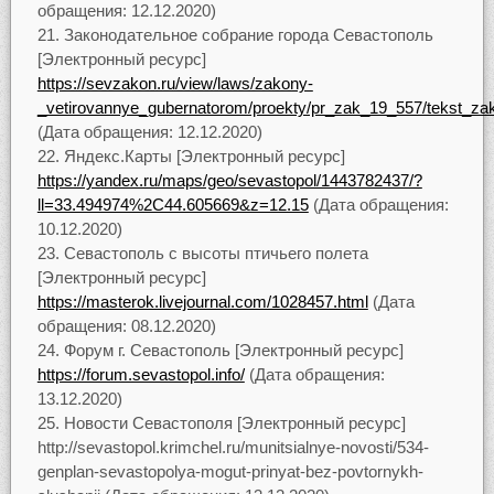
обращения: 12.12.2020)
Законодательное собрание города Севастополь
[Электронный ресурс]
https://sevzakon.ru/view/laws/zakony-
_vetirovannye_gubernatorom/proekty/pr_zak_19_557/tekst_za
(Дата обращения: 12.12.2020)
Яндекс.Карты [Электронный ресурс]
https://yandex.ru/maps/geo/sevastopol/1443782437/?
ll=33.494974%2C44.605669&z=12.15
(Дата обращения:
10.12.2020)
Севастополь с высоты птичьего полета
[Электронный ресурс]
https://masterok.livejournal.com/1028457.html
(Дата
обращения: 08.12.2020)
Форум г. Севастополь [Электронный ресурс]
https://forum.sevastopol.info/
(Дата обращения:
13.12.2020)
Новости Севастополя [Электронный ресурс]
http://sevastopol.krimchel.ru/munitsialnye-novosti/534-
genplan-sevastopolya-mogut-prinyat-bez-povtornykh-