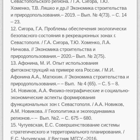
Севастопольского региона. / Г.А. Сигора, Т.Ю.
Хоменко, Т.В. Ляшко и др.// Экономика строительства
и природопользования.– 2019. – Вып. № 4(73). – С. 14
– 23.
Сигора, Г.А. Проблемы обеспечения экологически
безопасного состояния в рекреационных зонах г.
Севастополя. / Г.А. Сигора, Т.Ю. Хоменко, Л.А.
Ничкова. // Экономика строительства и
природопользования.– 2020.– Вып. № 2(75).
Афонина, М. И. Опыт использования
фитоконструкций на примере юга России. / М.И.
Афонина А.А., Матюхин. // Экономика строительства и
природопользования.– – Вып. № 4 (65). – С. 5 – 8.
Новиков, А.А. Физико-географические и социально-
экономические аспекты формирования
функциональных зон г. Севастополя. / А.А. Новиков,
А.М. Новикова. // Геополитика и экогеодинамика
регионов.– – Вып. №2. – С. 675 – 680.
Чугуевская, Е.С. Совершенствование системы
стратегического и территориального планирования. /
Е.С. Чугуевская. // Вестник МГСУ.–2016.