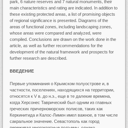
park, 6 nature reserves and 7 natural monuments, their
main characteristics and rating are indicated. In addition to
these existing protected areas, a list of promising objects
of regional significance is presented. Diagrams of the
areas of functional zones, including landscaping zones,
whose areas were compared and analyzed, were
compiled. Conclusions are drawn on the work done in the
article, as well as further recommendations for the
development of the natural framework and prospects for
further research are described.
ВВЕДЕНИЕ
Первые упоминания о Крымском полуострове и, в
частности, поселениях, находящихся на территории,
относятся к V в. до н.э., еще в те далекие времена,
когда Херсонес Таврический был одним из главных
греческих причерноморских полисов, таких как
Керкинитида и Калос-Лимен имел важное, в том числе
сакральное значение. Севастополь как город
переживал многократные подъемы, однако