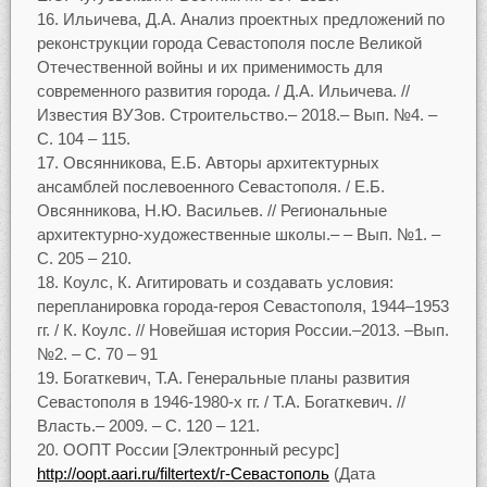
Ильичева, Д.А. Анализ проектных предложений по
реконструкции города Севастополя после Великой
Отечественной войны и их применимость для
современного развития города. / Д.А. Ильичева. //
Известия ВУЗов. Строительство.– 2018.– Вып. №4. –
С. 104 – 115.
Овсянникова, Е.Б. Авторы архитектурных
ансамблей послевоенного Севастополя. / Е.Б.
Овсянникова, Н.Ю. Васильев. // Региональные
архитектурно-художественные школы.– – Вып. №1. –
С. 205 – 210.
Коулс, К. Агитировать и создавать условия:
перепланировка города-героя Севастополя, 1944–1953
гг. / К. Коулс. // Новейшая история России.–2013. –Вып.
№2. – С. 70 – 91
Богаткевич, Т.А. Генеральные планы развития
Севастополя в 1946-1980-х гг. / Т.А. Богаткевич. //
Власть.– 2009. – С. 120 – 121.
ООПТ России [Электронный ресурс]
http://oopt.aari.ru/filtertext/г-Севастополь
(Дата