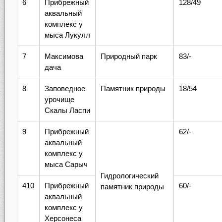
6
Прибрежный
128/49
аквальный
комплекс у
мыса Лукулл
7
Максимова
Природный парк
83/-
дача
8
Заповедное
Памятник природы
18/54
урочище
Скалы Ласпи
9
Прибрежный
62/-
аквальный
комплекс у
мыса Сарыч
Гидрологический
410
Прибрежный
60/-
памятник природы
аквальный
комплекс у
Херсонеса