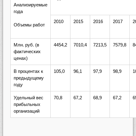
Анализируемые
года
2010
2015
2016
2017
2
Объемы работ
Млн. руб. (в
4454,2
7010,4
7213,5
7579,8
8
фактических
ценах)
В процентах к
105,0
96,1
97,9
98,9
1
предыдущему
году
Удельный вес
70,8
67,2
68,9
67,2
6
прибыльных
организаций