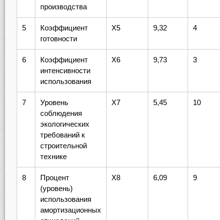
производства
5
Коэффициент
X5
9,32
4
готовности
6
Коэффициент
X6
9,73
3
интенсивности
использования
7
Уровень
X7
5,45
10
соблюдения
экологических
требований к
строительной
технике
8
Процент
X8
6,09
9
(уровень)
использования
амортизационных