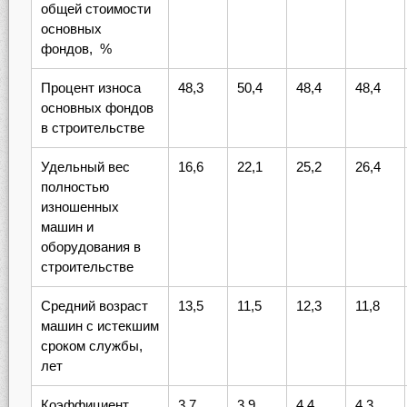
общей стоимости
основных
фондов, %
Процент износа
48,3
50,4
48,4
48,4
основных фондов
в строительстве
Удельный вес
16,6
22,1
25,2
26,4
полностью
изношенных
машин и
оборудования в
строительстве
Средний возраст
13,5
11,5
12,3
11,8
машин с истекшим
сроком службы,
лет
Коэффициент
3,7
3,9
4,4
4,3