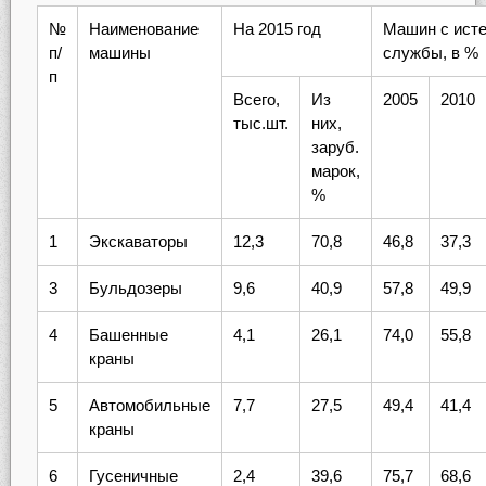
№
Наименование
На 2015 год
Машин с ист
п/
машины
службы, в %
п
Всего,
Из
2005
2010
тыс.шт.
них,
заруб.
марок,
%
1
Экскаваторы
12,3
70,8
46,8
37,3
3
Бульдозеры
9,6
40,9
57,8
49,9
4
Башенные
4,1
26,1
74,0
55,8
краны
5
Автомобильные
7,7
27,5
49,4
41,4
краны
6
Гусеничные
2,4
39,6
75,7
68,6