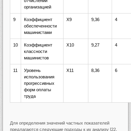
отчислений
организацией
9
Коэффициент
X9
9,36
4
обеспеченности
машинистами
10
Коэффициент
X10
9,27
4
классности
машинистов
11
Уровень
X11
8,36
6
использования
прогрессивных
форм оплаты
труда
Для определения значений частных показателей
предлагаются следующие подходы к их анализу [22,