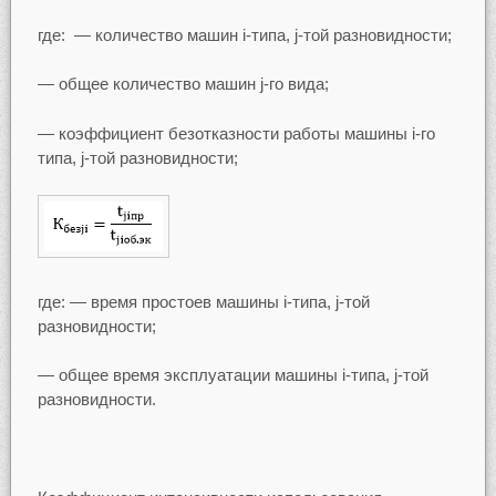
где: — количество машин i-типа, j-той разновидности;
— общее количество машин j-го вида;
— коэффициент безотказности работы машины i-го
типа, j-той разновидности;
где: — время простоев машины i-типа, j-той
разновидности;
— общее время эксплуатации машины i-типа, j-той
разновидности.