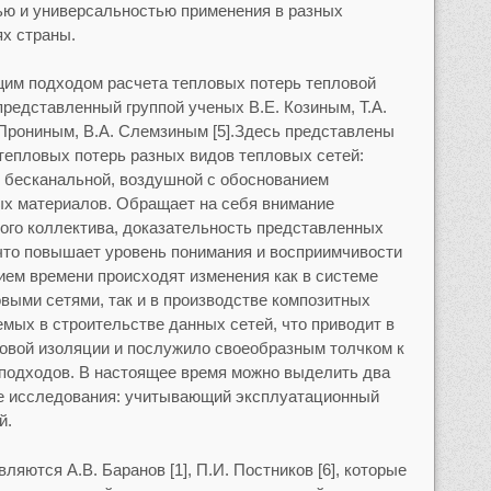
ью и универсальностью применения в разных
х страны.
щим подходом расчета тепловых потерь тепловой
представленный группой ученых В.Е. Козиным, Т.А.
 Прониным, В.А. Слемзиным [5].Здесь представлены
тепловых потерь разных видов тепловых сетей:
 бесканальной, воздушной с обоснованием
ых материалов. Обращает на себя внимание
ого коллектива, доказательность представленных
что повышает уровень понимания и восприимчивости
ием времени происходят изменения как в системе
выми сетями, так и в производстве композитных
емых в строительстве данных сетей, что приводит в
вой изоляции и послужило своеобразным толчком к
подходов. В настоящее время можно выделить два
е исследования: учитывающий эксплуатационный
й.
ляются А.В. Баранов [1], П.И. Постников [6], которые