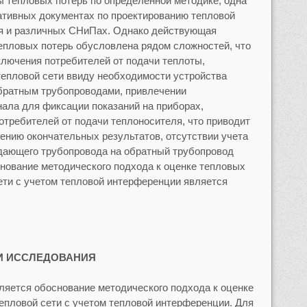
 тепловых потерь по определенной методике, одна
ативных документах по проектированию тепловой
ия и различных СНиПах. Однако действующая
епловых потерь обусловлена рядом сложностей, что
лючения потребителей от подачи теплоты,
епловой сети ввиду необходимости устройства
ратным трубопроводами, привлечении
нала для фиксации показаний на приборах,
отребителей от подачи теплоносителя, что приводит
жению окончательных результатов, отсутствии учета
одающего трубопровода на обратный трубопровод
снование методического подхода к оценке тепловых
ети с учетом тепловой интерференции является
И ИССЛЕДОВАНИЯ
ляется обоснование методического подхода к оценке
епловой сети с учетом тепловой интерференции. Для