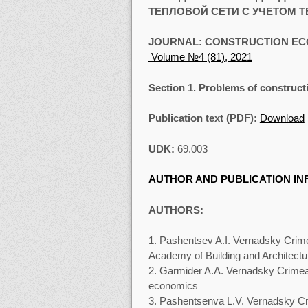
ТЕПЛОВОЙ СЕТИ С УЧЕТОМ 
JOURNAL:
CONSTRUCTION EC
Volume №4 (81), 2021
Section
1. Problems of construct
Publication text (PDF):
Download
UDK
:
69.003
AUTHOR AND PUBLICATION I
AUTHORS:
Pashentsev A.I. Vernadsky Crimea
Academy of Building and Architectu
Garmider A.A. Vernadsky Crimean 
economics
Pashentsenva L.V. Vernadsky Crim