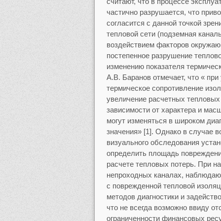
считают, что в процессе эксплуа
частично разрушается, что прив
согласится с данной точкой зрен
тепловой сети (подземная канал
воздействием факторов окружаю
постепенное разрушение теплово
изменению показателя термическ
А.В. Баранов отмечает, что « п
термическое сопротивление изол
увеличение расчетных тепловых 
зависимости от характера и мас
могут изменяться в широком диа
значения» [1]. Однако в случае 
визуального обследования устан
определить площадь повреждени
расчете тепловых потерь. При н
непроходных каналах, наблюдаю
с поврежденной тепловой изоля
методов диагностики и задейств
что не всегда возможно ввиду от
ограниченности финансовых рес