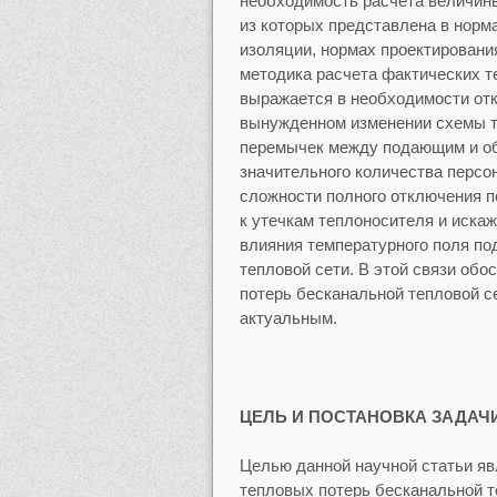
необходимость расчета величины
из которых представлена в норм
изоляции, нормах проектирован
методика расчета фактических т
выражается в необходимости отк
вынужденном изменении схемы т
перемычек между подающим и об
значительного количества персо
сложности полного отключения п
к утечкам теплоносителя и иска
влияния температурного поля п
тепловой сети. В этой связи обо
потерь бесканальной тепловой с
актуальным.
ЦЕЛЬ И ПОСТАНОВКА ЗАДАЧ
Целью данной научной статьи яв
тепловых потерь бесканальной т