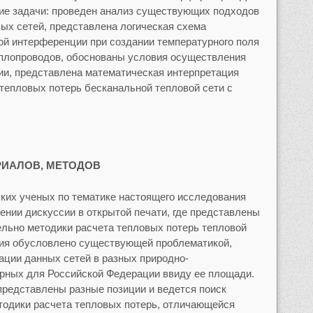
е задачи: проведен анализ существующих подходов
вых сетей, представлена логическая схема
й интерференции при создании температурного поля
еплопроводов, обоснованы условия осуществления
ии, представлена математическая интерпретация
 тепловых потерь бесканальной тепловой сети с
.
РИАЛОВ, МЕТОДОВ
ких ученых по тематике настоящего исследования
ении дискуссии в открытой печати, где представлены
ельно методики расчета тепловых потерь тепловой
ния обусловлено существующей проблематикой,
ции данных сетей в разных природно-
ерных для Российской Федерации ввиду ее площади.
 представлены разные позиции и ведется поиск
тодики расчета тепловых потерь, отличающейся