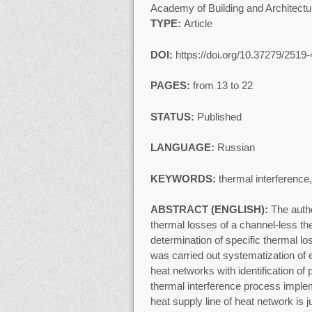
Academy of Building and Architectu
TYPE:
Article
DOI:
https://doi.org/10.37279/2519
PAGES:
from 13 to 22
STATUS:
Published
LANGUAGE:
Russian
KEYWORDS:
thermal interference
ABSTRACT (ENGLISH):
The autho
thermal losses of a channel-less th
determination of specific thermal l
was carried out systematization of 
heat networks with identification of
thermal interference process imple
heat supply line of heat network is j