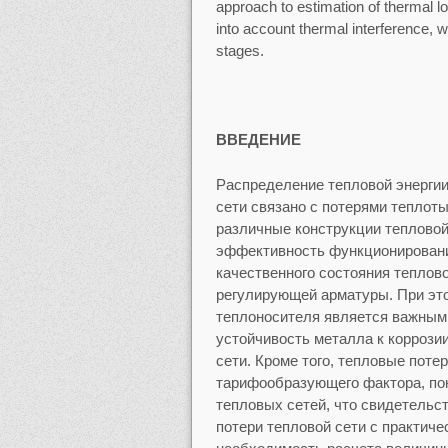
approach to estimation of thermal l
into account thermal interference, 
stages.
ВВЕДЕНИЕ
Распределение тепловой энерги
сети связано с потерями теплот
различные конструкции теплово
эффективность функционирования
качественного состояния теплово
регулирующей арматуры. При это
теплоносителя является важным
устойчивость металла к коррози
сети. Кроме того, тепловые поте
тарифообразующего фактора, по
тепловых сетей, что свидетельс
потери тепловой сети с практичес