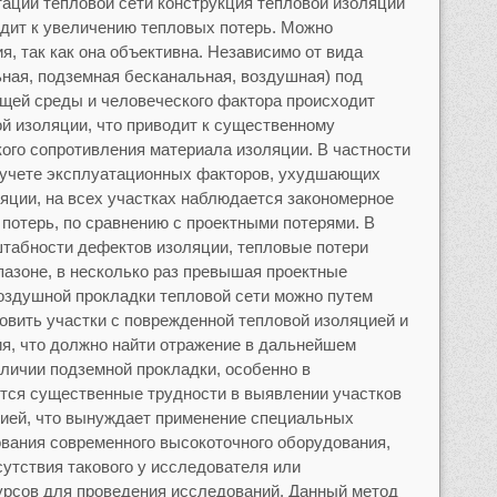
тации тепловой сети конструкция тепловой изоляции
одит к увеличению тепловых потерь. Можно
ия, так как она объективна. Независимо от вида
ьная, подземная бесканальная, воздушная) под
щей среды и человеческого фактора происходит
й изоляции, что приводит к существенному
ого сопротивления материала изоляции. В частности
ри учете эксплуатационных факторов, ухудшающих
яции, на всех участках наблюдается закономерное
потерь, по сравнению с проектными потерями. В
штабности дефектов изоляции, тепловые потери
пазоне, в несколько раз превышая проектные
воздушной прокладки тепловой сети можно путем
овить участки с поврежденной тепловой изоляцией и
я, что должно найти отражение в дальнейшем
аличии подземной прокладки, особенно в
тся существенные трудности в выявлении участков
цией, что вынуждает применение специальных
ования современного высокоточного оборудования,
сутствия такового у исследователя или
урсов для проведения исследований. Данный метод