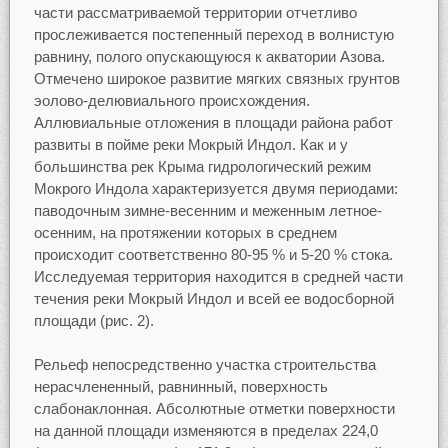
части рассматриваемой территории отчетливо
прослеживается постепенный переход в волнистую
равнину, полого опускающуюся к акватории Азова.
Отмечено широкое развитие мягких связных грунтов
эолово-делювиального происхождения.
Аллювиальные отложения в площади района работ
развиты в пойме реки Мокрый Индол. Как и у
большинства рек Крыма гидрологический режим
Мокрого Индола характеризуется двумя периодами:
паводочным зимне-весенним и меженным летное-
осенним, на протяжении которых в среднем
происходит соответственно 80-95 % и 5-20 % стока.
Исследуемая территория находится в средней части
течения реки Мокрый Индол и всей ее водосборной
площади (рис. 2).
Рельеф непосредственно участка строительства
нерасчлененный, равнинный, поверхность
слабонаклонная. Абсолютные отметки поверхности
на данной площади изменяются в пределах 224,0