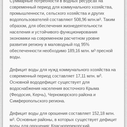
Суммарные потребности в водных ресурсах на
современный период для коммунального хозяйства,
промышленности, сельского хозяйства и других
водопользователей составляют 508,96 млн.м
. Таким
3
образом, для обеспечения жизнедеятельности
населения и устойчивого функционирования
экономики на современном расчетном уровне
развития региону в маловодный год 95%
обеспеченности необходимо 189,16 млн. м
пресной
3
воды.
Дефицит воды для нужд коммунального хозяйства на
современный период составляет 17,11 млн. м
.
3
Основной вододефицит существует для
водоснабжения населения восточного Крыма
(Феодосия, Керчь), Черноморского района и
Симферопольского региона.
Дефицит воды для орошения составляет 152,18 млн.
м
. Основные районы, в которых существует дефицит
3
воды для орошения: Красноперекопский,