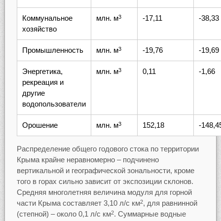
Коммунальное
млн. м
-17,11
-38,33
3
хозяйство
Промышленность
млн. м
-19,76
-19,69
3
Энергетика,
млн. м
0,11
-1,66
3
рекреация и
другие
водопользователи
Орошение
млн. м
152,18
-148,4
3
Распределение общего годового стока по территории
Крыма крайне неравномерно – подчинено
вертикальной и географической зональности, кроме
того в горах сильно зависит от экспозиции склонов.
Средняя многолетняя величина модуля для горной
части Крыма составляет 3,10 л/с км
, для равнинной
2
(степной) – около 0,1 л/с км
. Суммарные водные
2