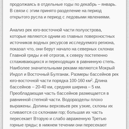
продолжаясь в отдельные годы по декабрь – январь.
В связи с этим принято разделение на период
открытого русла и период с ледовыми явлениями.
Анализ рек юго-восточной части полуострова,
которые являются одним из главных поверхностных
источников водных ресурсов исследуемого региона,
показал что, они берут начало на северных склонах
Главной гряды и её отрогов, к северу постепенно
сглаживающихся и переходящих в равнинную степь.
Наиболее значительными реками являются Мокрый
Индол и Восточный Булганак. Размеры бассейнов рек
юго-восточной части порядка 100-160 км
. Длина
2
бассейнов – 20-40 км, средняя ширина – 5 км.
Преобладающая часть бассейнов размещается в
равнинной степной части. Водоразделы плохо
выражены. Долины верховьев рек узкие, склоны их
сливаются со склонами гор; большая их часть
пересекает Вторую и слабо авраженную Третью
горные гряды; в нижнем течении они пересекают