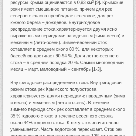
ресурсы Крыма оцениваются в 0,83 км
[9]. Крымские
3
реки имеют смешанное питание, причем для рек
северного склона преобладает снеговое, для рек
южного берега – дождевое. Внутригодовое
распределение стока характеризуется двумя ясно
выраженными периодами: паводочным (зима-весна) и
меженным (лето-осень). Зимне-весенний сток
оставляет в среднем около 80 %, для некоторых
бассейнов достигает 90-94 %. Доля летне-осеннего
стока – в среднем порядка 20 %. Самый многоводный
месяц – март, маловодный – сентябрь [1-3].
Внутригодовое распределение стока. Внутригодовой
режим стока рек Крымского полуострова
характеризуется двумя периодами: паводочным (зима
и весна) и меженным (лето и осень). В течение
зимнего периода сток рек составляет в среднем около
35 % годового стока; в течение весеннего сезона –
около 44% годового стока. К лету сток значительно
уменьшается. Часть водотоков пересыхает. Сток рек
летнего сезона в среднем составляет 12% от годового