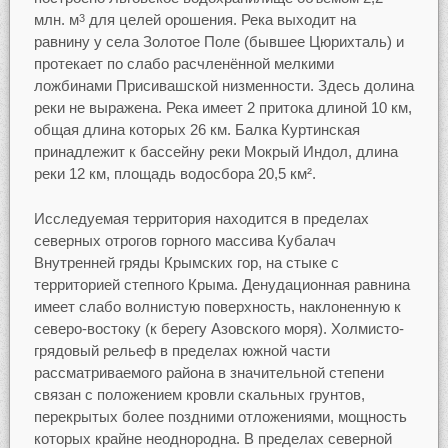
млн. м
для целей орошения. Река выходит на
3
равнину у села Золотое Поле (бывшее Цюрихталь) и
протекает по слабо расчленённой мелкими
ложбинами Присивашской низменности. Здесь долина
реки не выражена. Река имеет 2 притока длиной 10 км,
общая длина которых 26 км. Балка Куртинская
принадлежит к бассейну реки Мокрый Индол, длина
реки 12 км, площадь водосбора 20,5 км².
Исследуемая территория находится в пределах
северных отрогов горного массива Кубалач
Внутренней гряды Крымских гор, на стыке с
территорией степного Крыма. Денудационная равнина
имеет слабо волнистую поверхность, наклоненную к
северо-востоку (к берегу Азовского моря). Холмисто-
грядовый рельеф в пределах южной части
рассматриваемого района в значительной степени
связан с положением кровли скальных грунтов,
перекрытых более поздними отложениями, мощность
которых крайне неоднородна. В пределах северной