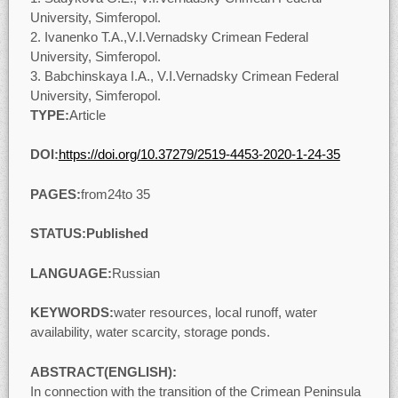
University, Simferopol.
Ivanenko T.A.,V.I.Vernadsky Сrimean Federal
University, Simferopol.
Babchinskaya I.А., V.I.Vernadsky Сrimean Federal
University, Simferopol.
TYPE:
Article
DOI:
https://doi.org/10.37279/2519-4453-2020-1-24-35
PAGES:
from24to 35
STATUS
:Published
LANGUAGE:
Russian
KEYWORDS:
water resources, local runoff, water
availability, water scarcity, storage ponds.
ABSTRACT(ENGLISH):
In connection with the transition of the Crimean Peninsula