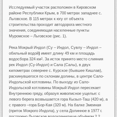
Исследуемый участок расположен в Кировском
районе Республики Крым, в 700 метрах западнее с.
Льговское. В 115 метрах к югу от объекта
строительства проходит автодорога местного
значения, соединяющая населенные пункты
Муромское – Льговское (рис. 1).
Река Мокрый Индол (Су – Индол, Сувлу – Индол –
обильный водой
)
имеет длину 49 км и площадь
водосбора 324 км
. За исток принято место слияния
2
рек Индол (Су-Индол) и Сала (Салы), в двух
километрах севернее с. Курское (бывшее Кишлав),
раскинувшегося по склонам долины, в центре Сало-
Индольской котловины. По выходу из Сало-
Индольской котловины Мокрый Индол пересекает
Внутреннюю гряду, образуя живописное ущелье: с
левого берега возвышается гора Кызыл-Таш (420 м), а
с правого –гора Бор-Кая (320 м). На балке Змеиная
(приток Мокрого Индола), у села Долинное в 1977 г.
построено Льговское водохранилище объёмом 2,2