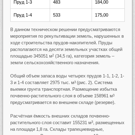
Пруд 1-3
483
184,00
Пруд 1-4
533
175,00
В данном техническом решении предусматриваются
мероприятия по рекультивации земель, нарушенных в
ходе строительства прудов-накопителей. Пруды
располагаются на десяти земельных участках общей
площадью 345051 м
(34,5 га), категория земель –
2
земли сельскохозяйственного назначения.
Общий объем запаса воды четырех прудов 1-1, 1-2, 1-
3 и 1-4 составляет 2975 тыс. м
(рис. 2). Система
3
выемки грунта транспортная. Размещение избытка
почвенно-растительного слоя в объеме 158961 м
3
предусматривается во внешнем складе (резерве).
Расчётная ёмкость внешних складов почвенно-
растительного слоя составит 155231 м
, размещенных
3
на площади 1,8 га. Склады трапециевидные,