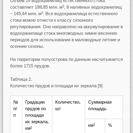
Объем 14 водохранилищ естественного стока
составляет 188,85 млн. м
, 8 наливных водохранилищ
3
– 145,44 млн. м
. Все водохранилища естественного
3
стока можно отнести к классу сезонного
регулирования. Оно направлено на аккумулирование в
водохранилище стока многоводных зимне-весенних
периодов для использования в маловодные летние и
осенние сезоны.
На территории полуострова по данным насчитывается
более 1715 прудов.
Таблица 2.
Количество прудов и площади их зеркала [9]
№
Градации
Количество,
Суммарная
п/
прудов по
шт
площадь
п
площади
их зеркала,
км
%
2
км
2