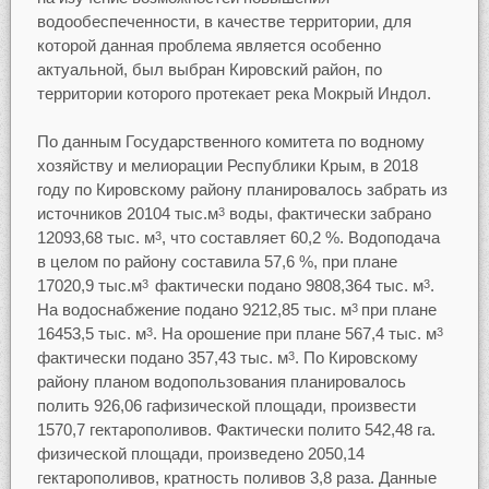
водообеспеченности, в качестве территории, для
которой данная проблема является особенно
актуальной, был выбран Кировский район, по
территории которого протекает река Мокрый Индол.
По данным Государственного комитета по водному
хозяйству и мелиорации Республики Крым, в 2018
году по Кировскому району планировалось забрать из
источников 20104 тыс.м
воды, фактически забрано
3
12093,68 тыс. м
, что составляет 60,2 %. Водоподача
3
в целом по району составила 57,6 %, при плане
17020,9 тыс.м
фактически подано 9808,364 тыс. м
.
3
3
На водоснабжение подано 9212,85 тыс. м
при плане
3
16453,5 тыс. м
. На орошение при плане 567,4 тыс. м
3
3
фактически подано 357,43 тыс. м
. По Кировскому
3
району планом водопользования планировалось
полить 926,06 гафизической площади, произвести
1570,7 гектарополивов. Фактически полито 542,48 га.
физической площади, произведено 2050,14
гектарополивов, кратность поливов 3,8 раза. Данные