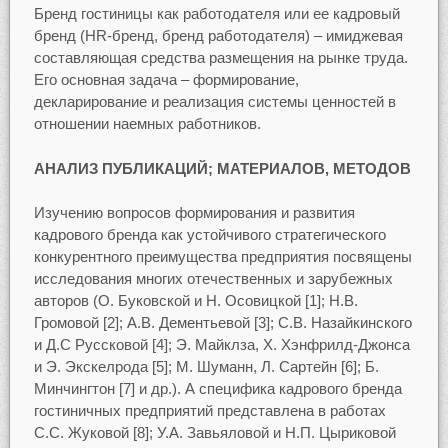
Бренд гостиницы как работодателя или ее кадровый
бренд (HR-бренд, бренд работодателя) – имиджевая
составляющая средства размещения на рынке труда.
Его основная задача – формирование,
декларирование и реализация системы ценностей в
отношении наемных работников.
АНАЛИЗ ПУБЛИКАЦИЙ; МАТЕРИАЛОВ, МЕТОДОВ
Изучению вопросов формирования и развития
кадрового бренда как устойчивого стратегического
конкурентного преимущества предприятия посвящены
исследования многих отечественных и зарубежных
авторов (О. Буковской и Н. Осовицкой [1]; Н.В.
Громовой [2]; А.В. Дементьевой [3]; С.В. Назайкинского
и Д.С Руссковой [4]; Э. Майклза, Х. Хэнфрилд-Джонса
и Э. Экскелрода [5]; M. Шуманн, Л. Сартейн [6]; Б.
Минчингтон [7] и др.). А специфика кадрового бренда
гостиничных предприятий представлена в работах
С.С. Жуковой [8]; У.А. Завьяловой и Н.П. Цыриковой