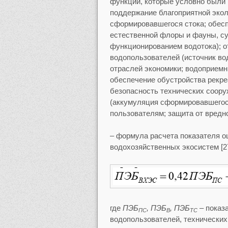
функций, которые условно были
поддержание благоприятной экол
сформировавшегося стока; обесп
естественной флоры и фауны, су
функционированием водотока); о
водопользователей (источник во
отраслей экономики; водоприемн
обеспечение обустройства рекр
безопасность технических соору
(аккумуляция сформировавшегося
пользователям; защита от вредно
– формула расчета показателя о
водохозяйственных экосистем [27
где
ПЭБ
, ПЭБ
, ПЭБ
– показ
ПС
В
ТС
водопользователей, технических