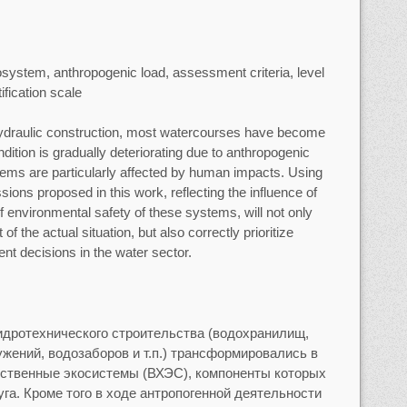
osystem, anthropogenic load, assessment criteria, level
ification scale
ydraulic construction, most watercourses have become
dition is gradually deteriorating due to anthropogenic
stems are particularly affected by human impacts. Using
ions proposed in this work, reflecting the influence of
of environmental safety of these systems, will not only
the actual situation, but also correctly prioritize
 decisions in the water sector.
идротехнического строительства (водохранилищ,
жений, водозаборов и т.п.) трансформировались в
йственные экосистемы (ВХЭС), компоненты которых
га. Кроме того в ходе антропогенной деятельности