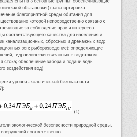
 разделены на 3 основные группы: обеспечивающие
огической обстановки (транспортировка
ечение благоприятной среды обитания для
ществование которой непосредственно связано с
твечающие за соблюдение прав и интересов
ды соответствующего качества для населения и
ик канализационных, сбросных и дренажных вод;
еационных зон; рыборазведение); определяющие
жений, гидравлически связанных с водотоком
 стока; обеспечение забора и подачи воды
го воздействия вод).
ценки уровня экологической безопасности
]:
(1)
атели экологической безопасности природной среды,
 сооружений соответственно.