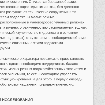
ие их состояния. Снижается биоразнообразие,
чественные характеристики стока, без должного
ют разрушаться технические сооружения и т.п.
цессам подвержены малые речные
 расположенные в маловодообеспеченных регионах.
, а именно: ограниченностью располагаемых водных
огической изученностью (гидропосты в основном
мых водотоках), отсутствием в необходимом объеме
ически связанных с этими водотоками
другим.
кономического характера невозможно приостановить
ости, однако необходимо поддерживать баланс
этих малых речных водохозяйственных экосистем и
слей экономики, то есть необходимо управлять
функционирования, а для этого, в первую очередь,
обстановку на данных природно-технических
И ИССЛЕДОВАНИЯ