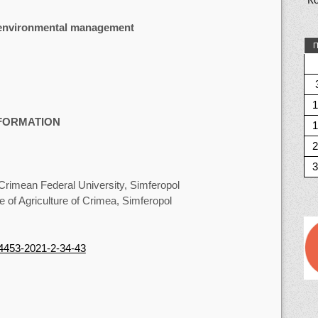
 environmental management
П
1
NFORMATION
1
2
3
Crimean Federal University, Simferopol
e of Agriculture of Crimea, Simferopol
-4453-2021-2-34-43