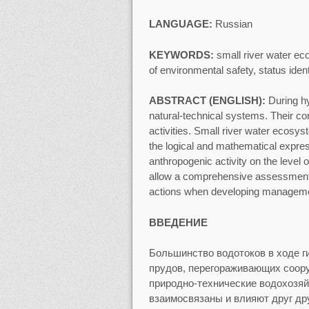
LANGUAGE:
Russian
KEYWORDS:
small river water ec
of environmental safety, status ident
ABSTRACT (ENGLISH):
During h
natural-technical systems. Their con
activities. Small river water ecosy
the logical and mathematical express
anthropogenic activity on the level 
allow a comprehensive assessment of 
actions when developing management
ВВЕДЕНИЕ
Большинство водотоков в ходе г
прудов, перегораживающих соору
природно-технические водохозя
взаимосвязаны и влияют друг дру