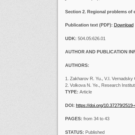
Section 2
.
Regional problems of
Publication text (PDF):
Download
UDK:
504.05:626.01
AUTHOR AND PUBLICATION I
AUTHORS:
Zakharov R. Yu., V.I. Vernadsky 
Volkova N. Ye., Research Institut
TYPE
:
Article
DOI
:
https://doi.org/10.37279/2519
PAGES:
from 34 to 43
STATUS:
Published