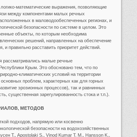
ь логико-математические выражения, позволяющие
язи между компонентами малых речных
расположенных в маловодообеспеченных регионах, и
логической безопасности по системе в целом. Это
венные объекты, по которым необходима
авленческих решений, направленных на обеспечение
, и правильно расставить приоритет действий.
ия рассматривались малые речные
еспублики Крым. Это обосновано тем, что по
природно-климатических условий на территории
 основных проблем, характерных как для горных
азвитие эрозионных процессов), так и равнинных
ть, существенная зарегулированность стока и т.п.).
РИАЛОВ, МЕТОДОВ
кой подходов, напрямую или косвенно
экологической безопасности на водохозяйственных
ен Т., Apostolaki S., Vinod Kumar T. M., Hansson K.,