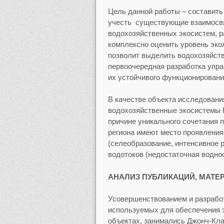
Цель данной работы – составит
учесть существующие взаимосв
водохозяйственных экосистем, 
комплексно оценить уровень эко
позволит выделить водохозяйст
первоочередная разработка упр
их устойчивого функционирования
В качестве объекта исследован
водохозяйственные экосистемы Р
причине уникального сочетания 
региона имеют место проявления
(селеобразование, интенсивное р
водотоков (недостаточная воднос
АНАЛИЗ ПУБЛИКАЦИЙ, МАТЕ
Усовершенствованием и разработ
используемых для обеспечения 
объектах, занимались Джонч-Клаус