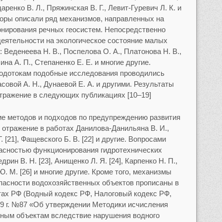
даренко В. Л., Пряжинская В. Г., Левит-Гуревич Л. К. и
вторы описали ряд механизмов, направленных на
онирования речных геосистем. Непосредственно
деятельности на экологическое состояние малых
 Веденеева Н. В., Поспелова О. А., Платонова Н. В.,
ина А. П., Степаненко Е. Е. и многие другие.
одотокам подобные исследования проводились
асовой А. Н., Дунаевой Е. А. и другими. Результаты
тражение в следующих публикациях [10–19]
ие методов и подходов по предупреждению развития
 отражение в работах Данилова-Данильяна В. И.,
Г. [21], Фащевского Б. В. [22] и другие. Вопросами
пасностью функционирования гидротехнических
ин В. Н. [23], Анищенко Л. Я. [24], Карпенко Н. П.,
Ю. М. [26] и многие другие. Кроме того, механизмы
пасности водохозяйственных объектов прописаны в
ах РФ (Водный кодекс РФ, Налоговый кодекс РФ,
9 г. №87 «Об утверждении Методики исчисления
дным объектам вследствие нарушения водного