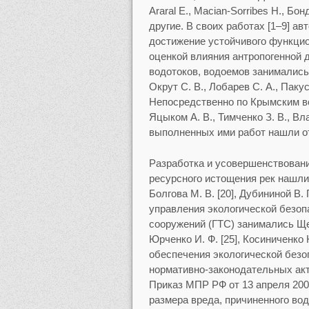
Araral E., Macian-Sorribes H., Бон
другие. В своих работах [1–9] а
достижение устойчивого функци
оценкой влияния антропогенной 
водотоков, водоемов занимались:
Окрут С. В., Лобарев С. А., Пакус
Непосредственно по Крымским в
Яцыком А. В., Тимченко З. В., Вл
выполненных ими работ нашли о
Разработка и усовершенствован
ресурсного истощения рек нашли
Болгова М. В. [20], Дубининой В. 
управления экологической безо
сооружений (ГТС) занимались Щедр
Юрченко И. Ф. [25], Косиниченко 
обеспечения экологической безо
нормативно-законодательных акт
Приказ МПР РФ от 13 апреля 200
размера вреда, причиненного во