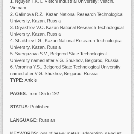
Nguyen T.K.T., Vietchi Industrial University; Vietchi,
Vietnam
Galimova R.Z., Kazan National Research Technological
University, Kazan, Russia
Dryakhlov V.O. Kazan National Research Technological
University, Kazan, Russia
Shaikhiev I.G., Kazan National Research Technological
University, Kazan, Russia
Sverguzova S.V., Belgorod State Technological
University named after V.G. Shukhov, Belgorod, Russia
Voronina Y.S., Belgorod State Technological University
named after V.G. Shukhov, Belgorod, Russia
TYPE:
Article
PAGES:
from 185 to 192
STATUS:
Published
LANGUAGE:
Russian
KEYWORDS:
ions of heavy metals, adsorption, sawdust