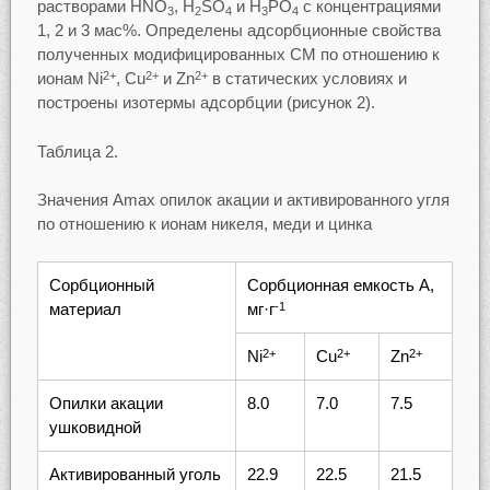
растворами HNO
, H
SO
и H
PO
с концентрациями
3
2
4
3
4
1, 2 и 3 мас%. Определены адсорбционные свойства
полученных модифицированных СМ по отношению к
ионам Ni
, Cu
и Zn
в статических условиях и
2+
2+
2+
построены изотермы адсорбции (рисунок 2).
Таблица 2.
Значения Аmax опилок акации и активированного угля
по отношению к ионам никеля, меди и цинка
Сорбционный
Сорбционная емкость А,
материал
мг·г
-1
Ni
Cu
Zn
2+
2+
2+
Опилки акации
8.0
7.0
7.5
ушковидной
Активированный уголь
22.9
22.5
21.5