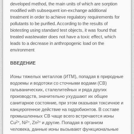
developed method, the main units of which are sorption
modified with subsequent ion-exchange additional
treatment in order to achieve regulatory requirements for
pollutants to be purified. According to the results of
biotesting using standard test objects, it was found that
treated wastewater does not have a toxic effect, which
leads to a decrease in anthropogenic load on the
environment
ВВЕДЕНИЕ
Ионы тяжелых металлов (ИТМ), попадая в природные
водоемы и водотоки со сточными водами (СВ)
гальванических, сталелитейных и ряда других
производств, значительно ухудшают их общее
санитарное состояние, при этом оказывая токсичное и
канцерогенное действие на гидробионтов. В составе
промышленных СВ чаще всего встречаются ионы
Cu
, Ni
, Zn
и другие. Попадая в организм
2+
2+
2+
человека, данные ионы вызывают функциональные