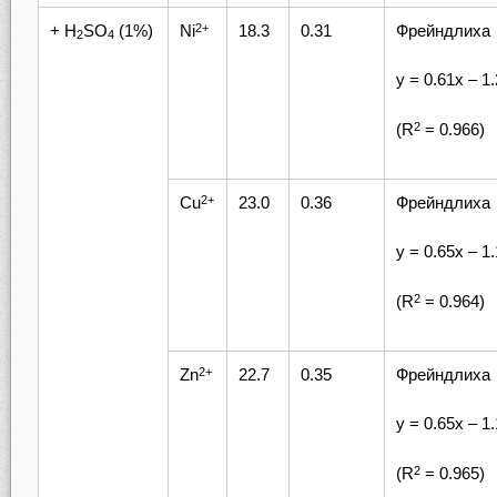
+ H
SO
(1%)
Ni
18.3
0.31
Фрейндлиха
2+
2
4
у = 0.61х – 1
(R
= 0.966)
2
Cu
23.0
0.36
Фрейндлиха
2+
у = 0.65х – 1
(R
= 0.964)
2
Zn
22.7
0.35
Фрейндлиха
2+
у = 0.65х – 1
(R
= 0.965)
2