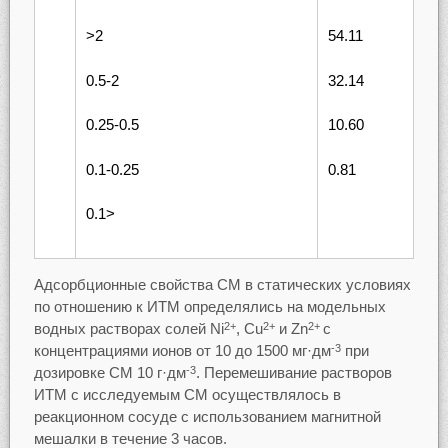
>2
54.11
0.5-2
32.14
0.25-0.5
10.60
0.1-0.25
0.81
0.1>
Адсорбционные свойства СМ в статических условиях
по отношению к ИТМ определялись на модельных
водных растворах солей Ni
, Cu
и Zn
с
2+
2+
2+
концентрациями ионов от 10 до 1500 мг·дм
при
-3
дозировке СМ 10 г·дм
. Перемешивание растворов
-3
ИТМ с исследуемым СМ осуществлялось в
реакционном сосуде с использованием магнитной
мешалки в течение 3 часов.