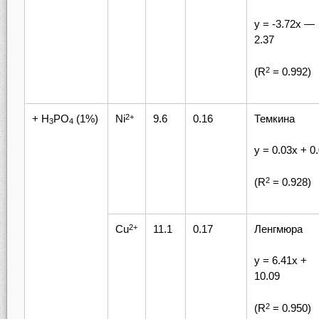
у = -3.72х —
2.37
(R
= 0.992)
2
+ H
PO
(1%)
Ni
9.6
0.16
Темкина
2+
3
4
у = 0.03х + 0
(R
= 0.928)
2
Cu
11.1
0.17
Ленгмюра
2+
у = 6.41х +
10.09
(R
= 0.950)
2