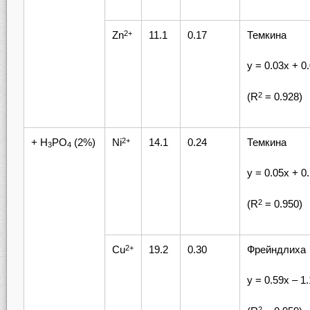
Zn
11.1
0.17
Темкина
2+
у = 0.03х + 0
(R
= 0.928)
2
+ H
PO
(2%)
Ni
14.1
0.24
Темкина
2+
3
4
у = 0.05х + 0
(R
= 0.950)
2
Cu
19.2
0.30
Фрейндлиха
2+
у = 0.59х – 1
2