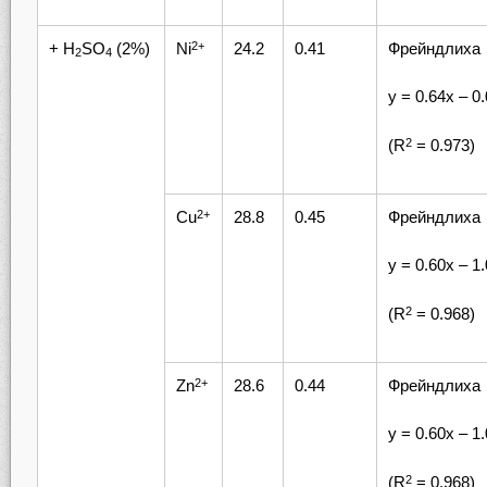
+ H
SO
(2%)
Ni
24.2
0.41
Фрейндлиха
2+
2
4
у = 0.64х – 0
(R
= 0.973)
2
Cu
28.8
0.45
Фрейндлиха
2+
у = 0.60х – 1
(R
= 0.968)
2
Zn
28.6
0.44
Фрейндлиха
2+
у = 0.60х – 1
(R
= 0.968)
2