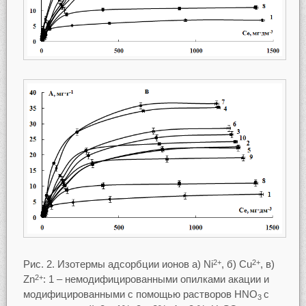
Рис. 2. Изотермы адсорбции ионов а) Ni
, б) Cu
, в)
2+
2+
Zn
: 1 – немодифицированными опилками акации и
2+
модифицированными с помощью растворов HNO
c
3