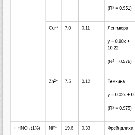
(R
= 0.951)
2
Cu
7.0
0.11
Ленгмюра
2+
у = 8.88х +
10.22
(R
= 0.976)
2
Zn
7.5
0.12
Темкина
2+
у = 0.02х + 0
(R
= 0.975)
2
+ HNO
(1%)
Ni
19.6
0.33
Фрейндлиха
2+
3