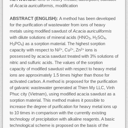
of
Acacia auriculiformis
, modification
ABSTRACT (ENGLISH):
A method has been developed
for the purification of wastewater from ions of heavy
metals using modified sawdust of
Acacia
auriculiformis
with dilute solutions of mineral acids (HNO
, H
SO
,
3
2
4
H
PO
) as a sorption material. The highest sorption
3
4
capacity with respect to Ni
, Cu
, Zn
ions is
2+
2+
2+
possessed by acacia sawdust treated with 3% solutions of
nitric and sulfuric acids. The values ​​of the sorption
capacity of modified sawdust with respect to heavy metal
ions are approximately 1.5 times higher than those for
activated carbon. A method is proposed for the purification
of galvanic wastewater generated at Thien My LLC, Vinh
Phuc city (Vietnam), using modified acacia sawdust as a
sorption material. This method makes it possible to
increase the degree of purification for heavy metal ions up
to 10 times in comparison with the currently existing
technology of precipitation with alkaline reagents. A basic
technological scheme is proposed on the basis of the