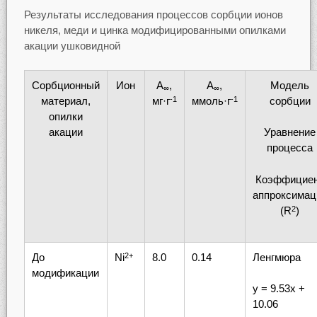
Результаты исследования процессов сорбции ионов
никеля, меди и цинка модифицированными опилками
акации ушковидной
Сорбционный
Ион
A
,
A
,
Модель
∞
∞
материал,
мг·г
ммоль·г
сорбции
-1
-1
опилки
акации
Уравнение
процесса
Коэффицие
аппроксимац
(R
)
2
До
Ni
8.0
0.14
Ленгмюра
2+
модификации
у = 9.53х +
10.06