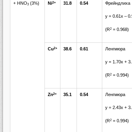
+ HNO
(3%)
Ni
31.8
0.54
Фрейндлиха
2+
3
у = 0.61х – 0
(R
= 0.968)
2
Cu
38.6
0.61
Ленгмюра
2+
у = 1.70х + 3
(R
= 0.994)
2
Zn
35.1
0.54
Ленгмюра
2+
у = 2.43х + 3
(R
= 0.994)
2