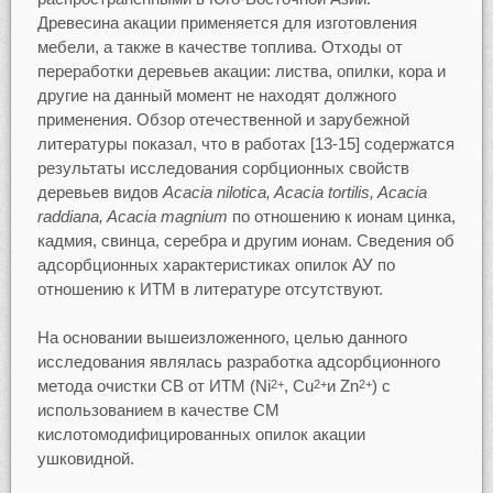
Древесина акации применяется для изготовления
мебели, а также в качестве топлива. Отходы от
переработки деревьев акации: листва, опилки, кора и
другие на данный момент не находят должного
применения. Обзор отечественной и зарубежной
литературы показал, что в работах [13-15] содержатся
результаты исследования сорбционных свойств
деревьев видов
Acacia nilotica, Acacia tortilis, Acacia
raddiana, Acacia magnium
по отношению к ионам цинка,
кадмия, свинца, серебра и другим ионам. Сведения об
адсорбционных характеристиках опилок АУ по
отношению к ИТМ в литературе отсутствуют.
На основании вышеизложенного, целью данного
исследования являлась разработка адсорбционного
метода очистки СВ от ИТМ (Ni
, Cu
и Zn
) с
2+
2+
2+
использованием в качестве СМ
кислотомодифицированных опилок акации
ушковидной.