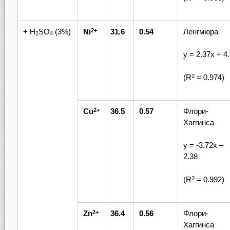
+ H
SO
(3%)
Ni
31.6
0.54
Ленгмюра
2+
2
4
у = 2.37х + 4
(R
= 0.974)
2
Cu
36.5
0.57
Флори-
2+
Хаггинса
у = -3.72х –
2.38
(R
= 0.992)
2
Zn
36.4
0.56
Флори-
2+
Хаггинса