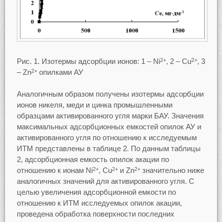
Рис. 1. Изотермы адсорбции ионов: 1 – Ni
, 2 – Cu
, 3
2+
2+
– Zn
опилками АУ
2+
Аналогичным образом получены изотермы адсорбции
ионов никеля, меди и цинка промышленными
образцами активированного угля марки БАУ. Значения
максимальных адсорбционных емкостей опилок АУ и
активированного угля по отношению к исследуемым
ИТМ представлены в таблице 2. По данным таблицы
2, адсорбционная емкость опилок акации по
отношению к ионам Ni
, Cu
и Zn
значительно ниже
2+
2+
2+
аналогичных значений для активированного угля. С
целью увеличения адсорбционной емкости по
отношению к ИТМ исследуемых опилок акации,
проведена обработка поверхности последних