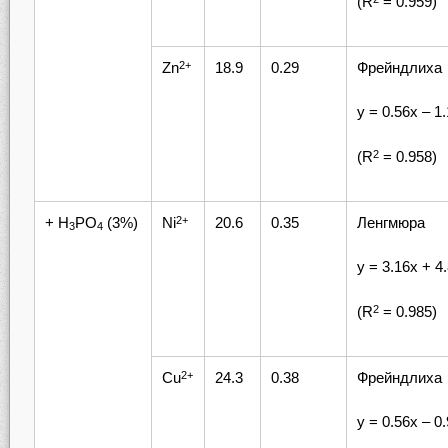
(R
= 0.959)
Zn
18.9
0.29
Фрейндлиха
2+
у = 0.56х – 1.
(R
= 0.958)
2
+ H
PO
(3%)
Ni
20.6
0.35
Ленгмюра
2+
3
4
у = 3.16х + 4
(R
= 0.985)
2
Cu
24.3
0.38
Фрейндлиха
2+
у = 0.56х – 0