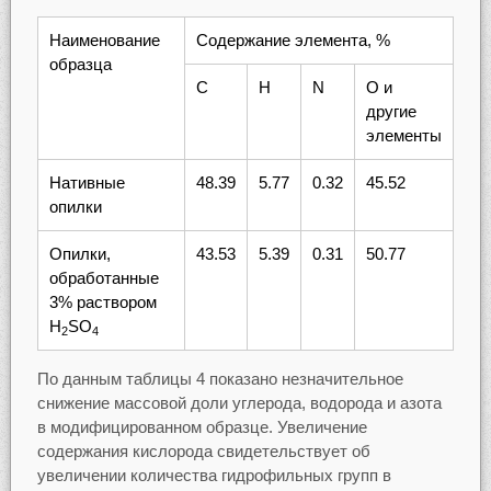
Наименование
Содержание элемента, %
образца
С
H
N
O и
другие
элементы
Нативные
48.39
5.77
0.32
45.52
опилки
Опилки,
43.53
5.39
0.31
50.77
обработанные
3% раствором
H
SO
2
4
По данным таблицы 4 показано незначительное
снижение массовой доли углерода, водорода и азота
в модифицированном образце. Увеличение
содержания кислорода свидетельствует об
увеличении количества гидрофильных групп в