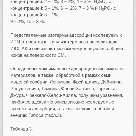
концентрацией: 2 – 1%, 3 – 2%, 4 – 3 %, H
SO
с
2
4
концентрацией: 5 – 1%, 6 – 2%, 7 – 3 % и H
PO
с
3
4
концентрацией: 8 – 1%,
9 – 2%, 10 – 3 %.
Представленные изотермы адсорбции исследуемых
ИТМ относятся к I типу изотерм по классификации
ИЮПАК и описывают мономолекулярную адсорбцию
ионов на поверхности СМ.
Определены максимальные адсорбционные емкости
материалов, а также, обработкой в рамках семи
моделей сорбции: Ленгмюра, Фрейндлиха, Дубинина-
Радушкевича, Темкина, Флори-Хаггинса, Гаркинса-
Джура, Френкеля-Хелси-Хилла, получены уравнения,
наиболее адекватно описывающие исследуемые
процессы адсорбции, а также энергию сорбции и
энергию Гиббса (табл.3).
Таблица 3.