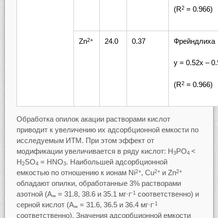
(R
= 0.966)
2
Zn
24.0
0.37
Фрейндлиха
2+
у = 0.52х – 0
(R
= 0.966)
2
Обработка опилок акации растворами кислот
приводит к увеличению их адсорбционной емкости по
исследуемым ИТМ. При этом эффект от
модификации увеличивается в ряду кислот: H
PO
<
3
4
H
SO
= HNO
. Наибольшей адсорбционной
2
4
3
емкостью по отношению к ионам Ni
, Cu
и Zn
2+
2+
2+
обладают опилки, обработанные 3% растворами
азотной (А
= 31.8, 38.6 и 35.1 мг·г
соответственно) и
-1
∞
серной кислот (А
= 31.6, 36.5 и 36.4 мг·г
-1
∞
соответственно). Значения адсорбционной емкости