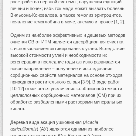
расстройства нервной системы, нарушения функций
печени и почек; избыток меди может вызвать болезнь
Вильсона-Коновалова, а также гемолиз эритроцитов,
появление гемоглобина в моче, анемию и прочее [1, 2].
Одним из наиболее эффективных и дешевых методов
очистки СВ от ИТМ является адсорбционная очистка
с использованием активированных углей. Вследствие
высокой стоимости углей и необходимости их
регенерации в последние годы активно развивается
новое направление – получение и исследование
сорбционных свойств материалов на основе отходов
природного растительного сырья [3-9]. В ряде работ
[10-12] отмечается увеличение сорбционной емкости
целлюлозных сорбционных материалов (СМ) при их
обработке разбавленными растворами минеральных
кислот.
Деревья вида акация ушковидная (
Acacia
auriculiformis
) (АУ) являются одними из наиболее
распространенными в Юго-Восточной Азии.