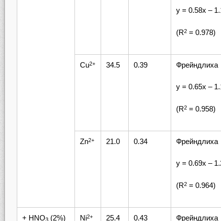
у = 0.58х – 1
(R
= 0.978)
2
Cu
34.5
0.39
Фрейндлиха
2+
у = 0.65х – 1
(R
= 0.958)
2
Zn
21.0
0.34
Фрейндлиха
2+
у = 0.69х – 1
(R
= 0.964)
2
+ HNO
(2%)
Ni
25.4
0.43
Фрейндлиха
2+
3