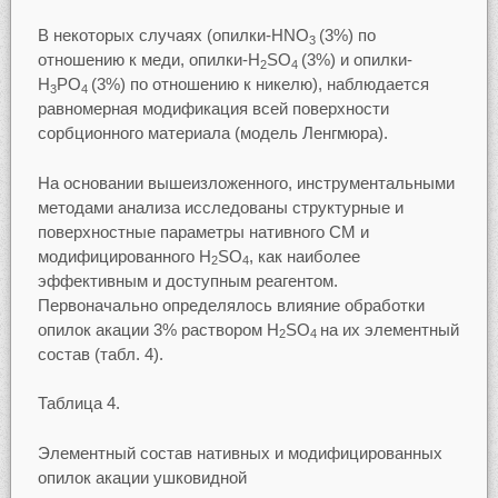
В некоторых случаях (опилки-HNO
(3%) по
3
отношению к меди, опилки-H
SO
(3%) и опилки-
2
4
H
PO
(3%) по отношению к никелю), наблюдается
3
4
равномерная модификация всей поверхности
сорбционного материала (модель Ленгмюра).
На основании вышеизложенного, инструментальными
методами анализа исследованы структурные и
поверхностные параметры нативного СМ и
модифицированного H
SO
, как наиболее
2
4
эффективным и доступным реагентом.
Первоначально определялось влияние обработки
опилок акации 3% раствором H
SO
на их элементный
2
4
состав (табл. 4).
Таблица 4.
Элементный состав нативных и модифицированных
опилок акации ушковидной