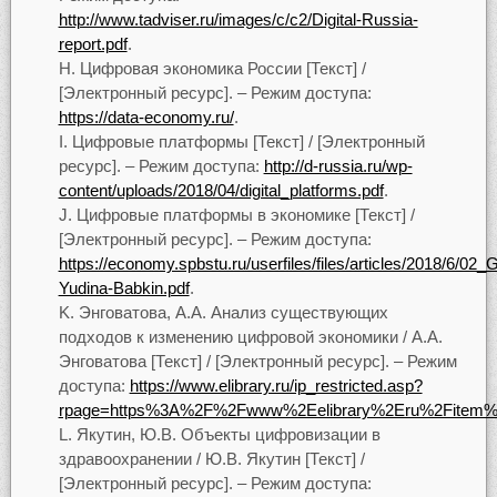
http://www.tadviser.ru/images/c/c2/Digital-Russia-
report.pdf
.
Цифровая экономика России [Текст] /
[Электронный ресурс]. – Режим доступа:
https://data-economy.ru/
.
Цифровые платформы [Текст] / [Электронный
ресурс]. – Режим доступа:
http://d-russia.ru/wp-
content/uploads/2018/04/digital_platforms.pdf
.
Цифровые платформы в экономике [Текст] /
[Электронный ресурс]. – Режим доступа:
https://economy.spbstu.ru/userfiles/files/articles/2018/6/02_
Yudina-Babkin.pdf
.
Энговатова, А.А. Анализ существующих
подходов к изменению цифровой экономики / А.А.
Энговатова [Текст] / [Электронный ресурс]. – Режим
доступа:
https://www.elibrary.ru/ip_restricted.asp?
rpage=https%3A%2F%2Fwww%2Eelibrary%2Eru%2Fitem
Якутин, Ю.В. Объекты цифровизации в
здравоохранении / Ю.В. Якутин [Текст] /
[Электронный ресурс]. – Режим доступа: