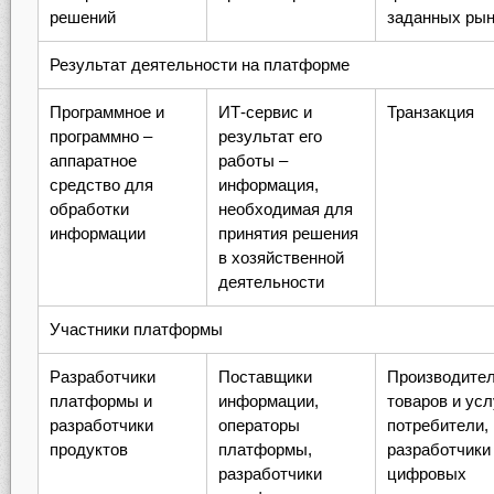
решений
заданных рын
Результат деятельности на платформе
Программное и
ИТ-сервис и
Транзакция
программно –
результат его
аппаратное
работы –
средство для
информация,
обработки
необходимая для
информации
принятия решения
в хозяйственной
деятельности
Участники платформы
Разработчики
Поставщики
Производите
платформы и
информации,
товаров и услу
разработчики
операторы
потребители,
продуктов
платформы,
разработчики
разработчики
цифровых