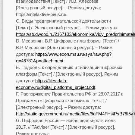
взаимодействия [Текст] / И.В. Алексеев
[Электронный ресурс]. – Режим доступа:
https://intelaktive-peus.ru/.
Виды предпринимательской деятельности
[Текст] / [Электронный ресурс]. – Режим доступа:
https://studwood.ru/2167103/ekonomika/vidy_predprinimate
Месропян, В.Р. Цифровые платформы [Текст] /
В.Р. Месропян [Электронный ресурс]. – Режим
доступа:
https://www.econ.msu.ru/sys/raw.php?
o=46781&p=attachment
.
Подходы к определению и типизации цифровых
платформ [Текст] / [Электронный ресурс]. Режим
доступа:
https://files.data-
economy.ru/digital_platforms_project.pdf
.
Распоряжение Правительства РФ от 28.07.2017 г.
Программа «Цифровая экономика» [Текст] /
[Электронный ресурс]. – Режим доступа:
http://static.government.ru/media/files/9gFM4FHj4PsB79I
Цифровая Россия — новая реальность июль
2017. // TAdviser [Текст] / [Электронный ресурс].
Режим доступа: