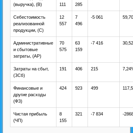
(выручка), (В)
111
285
Себестоимость
12
7
-5 061
59,7
реализованной
557
496
продукции, (С)
Административные
70
63
-7 416
30,5
и сбытовые
575
159
затраты, (АР)
Затраты на сбыт,
191
406
215
7,24
(ЗСб)
Финансовые и
424
923
499
117,
другие расходы
(ФЗ)
Чистая прибыль
8
321
-7 834
-286
(ЧП)
155