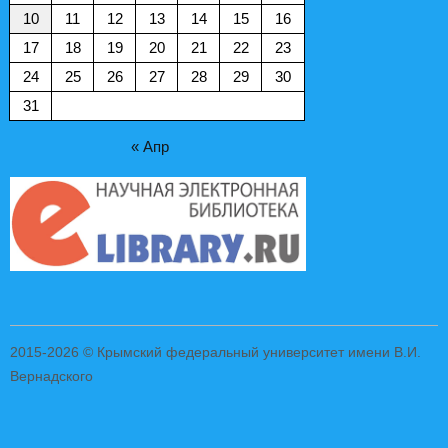
10
11
12
13
14
15
16
17
18
19
20
21
22
23
24
25
26
27
28
29
30
31
« Апр
2015-2026 © Крымский федеральный университет имени В.И.
Вернадского