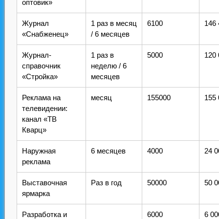
оптовик»
Журнал
1 раз в месяц
6100
146 
«Снабженец»
/ 6 месяцев
Журнал-
1 раз в
5000
120 
справочник
неделю / 6
«Стройка»
месяцев
Реклама на
месяц
155000
155 
телевидении:
канал «ТВ
Кварц»
Наружная
6 месяцев
4000
24 0
реклама
Выставочная
Раз в год
50000
50 0
ярмарка
Разработка и
6000
6 00