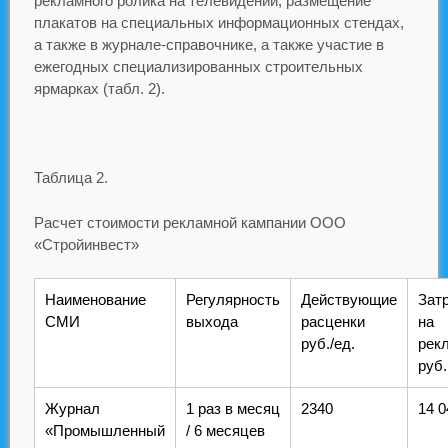
рекламного ролика на телевидении, размещение
плакатов на специальных информационных стендах,
а также в журнале-справочнике, а также участие в
ежегодных специализированных строительных
ярмарках (табл. 2).
Таблица 2.
Расчет стоимости рекламной кампании ООО
«Стройинвест»
Наименование
Регулярность
Действующие
Зат
СМИ
выхода
расценки
на
руб./ед.
рекл
руб.
Журнал
1 раз в месяц
2340
14 0
«Промышленный
/ 6 месяцев