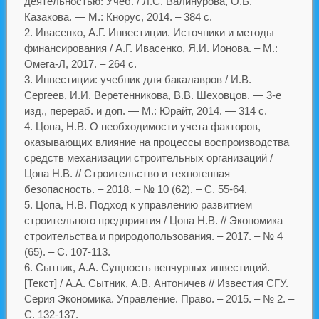
деятельностью: Учеб. / Л.С. Валинурова, О.Б.
Казакова. — М.: Кнорус, 2014. – 384 с.
Ивасенко, А.Г. Инвестиции. Источники и методы
финансирования / А.Г. Ивасенко, Я.И. Ионова. – М.:
Омега-Л, 2017. – 264 c.
Инвестиции: учебник для бакалавров / И.В.
Сергеев, И.И. Веретенникова, В.В. Шеховцов. — 3-е
изд., перераб. и доп. — М.: Юрайт, 2014. — 314 с.
Цопа, Н.В. О необходимости учета факторов,
оказывающих влияние на процессы воспроизводства
средств механизации строительных организаций /
Цопа Н.В. // Строительство и техногенная
безопасность. – 2018. – № 10 (62). – С. 55-64.
Цопа, Н.В. Подход к управлению развитием
строительного предприятия / Цопа Н.В. // Экономика
строительства и природопользования. – 2017. – № 4
(65). – С. 107-113.
Сытник, А.А. Сущность венчурных инвестиций.
[Текст] / А.А. Сытник, А.В. Антоничев // Известия СГУ.
Серия Экономика. Управление. Право. – 2015. – № 2. –
С. 132-137.