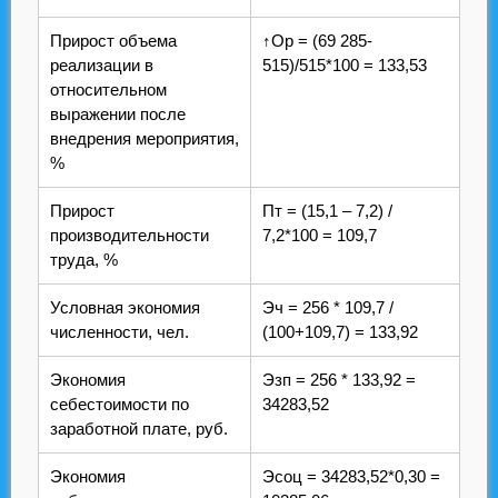
Прирост объема
↑Ор = (69 285-
реализации в
515)/515*100 = 133,53
относительном
выражении после
внедрения мероприятия,
%
Прирост
Пт = (15,1 – 7,2) /
производительности
7,2*100 = 109,7
труда, %
Условная экономия
Эч = 256 * 109,7 /
численности, чел.
(100+109,7) = 133,92
Экономия
Эзп = 256 * 133,92 =
себестоимости по
34283,52
заработной плате, руб.
Экономия
Эсоц = 34283,52*0,30 =