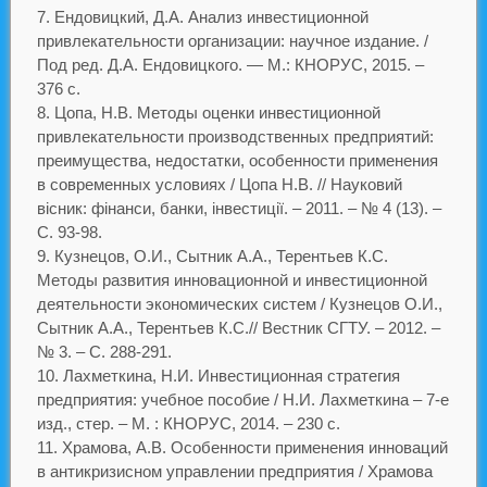
Ендовицкий, Д.А. Анализ инвестиционной
привлекательности организации: научное издание. /
Под ред. Д.А. Ендовицкого. — М.: КНОРУС, 2015. –
376 с.
Цопа, Н.В. Методы оценки инвестиционной
привлекательности производственных предприятий:
преимущества, недостатки, особенности применения
в современных условиях / Цопа Н.В. // Науковий
вісник: фінанси, банки, інвестиції. – 2011. – № 4 (13). –
С. 93-98.
Кузнецов, О.И., Сытник А.А., Терентьев К.С.
Методы развития инновационной и инвестиционной
деятельности экономических систем / Кузнецов О.И.,
Сытник А.А., Терентьев К.С.// Вестник СГТУ. – 2012. –
№ 3. – С. 288-291.
Лахметкина, Н.И. Инвестиционная стратегия
предприятия: учебное пособие / Н.И. Лахметкина – 7-е
изд., стер. – М. : КНОРУС, 2014. – 230 с.
Храмова, А.В. Особенности применения инноваций
в антикризисном управлении предприятия / Храмова