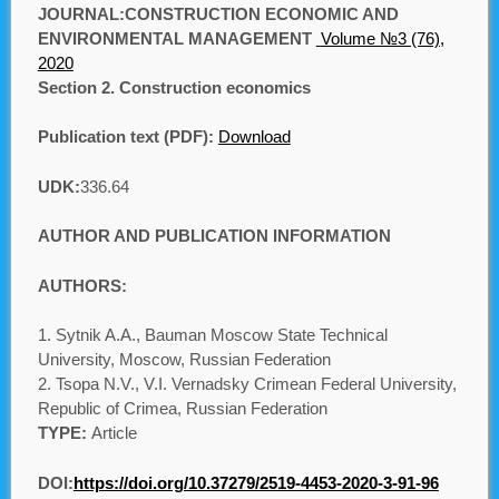
JOURNAL
:
CONSTRUCTION ECONOMIC AND
ENVIRONMENTAL MANAGEMENT
Volume №3 (76),
2020
Section 2
.
Construction economics
Publication text (PDF):
Download
UDK:
336.64
AUTHOR AND PUBLICATION INFORMATION
AUTHORS:
Sytnik A.A., Bauman Moscow State Technical
University, Moscow, Russian Federation
Tsopa N.V., V.I. Vernadsky Crimean Federal University,
Republic of Crimea, Russian Federation
TYPE:
Article
DOI:
https://doi.org/10.37279/2519-4453-2020-3-91-96