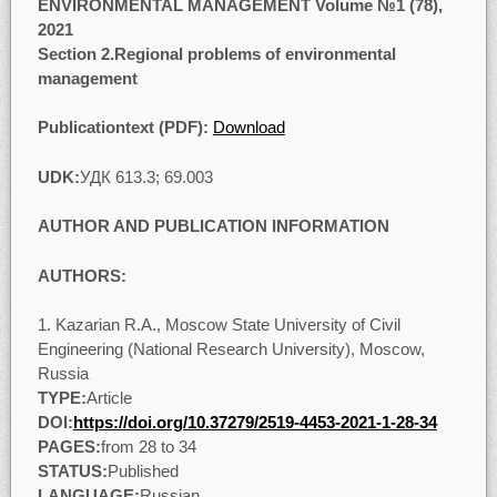
ENVIRONMENTAL MANAGEMENT Volume №1 (78),
2021
Section 2
.Regional problems of environmental
management
Publicationtext (PDF):
Download
UDK:
УДК 613.3; 69.003
AUTHOR AND PUBLICATION INFORMATION
AUTHORS:
Kazarian R.A., Moscow State University of Civil
Engineering (National Research University), Moscow,
Russia
TYPE:
Article
DOI:
https://doi.org/10.37279/2519-4453-2021-1-28-34
PAGES:
from 28 to 34
STATUS:
Published
LANGUAGE:
Russian