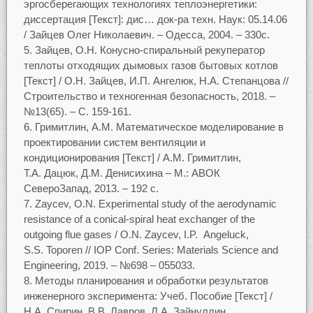
эргосберегающих технологиях теплоэнергетики:
диссертация [Текст]: дис… док-ра техн. Наук: 05.14.06
/ Зайцев Олег Николаевич. – Одесса, 2004. – 330с.
Зайцев, О.Н. Конусно-спиральный рекуператор
теплоты отходящих дымовых газов бытовых котлов
[Текст] / О.Н. Зайцев, И.П. Ангелюк, Н.А. Степанцова //
Строительство и техногенная безопасность, 2018. –
№13(65). – С. 159-161.
Гримитлин, А.М. Математическое моделирование в
проектировании систем вентиляции и
кондиционирования [Текст] / А.М. Гримитлин,
Т.А. Дацюк, Д.М. Денисихина – М.: АВОК
СевероЗапад, 2013. – 192 с.
Zaycev, O.N. Experimental study of the aerodynamic
resistance of a conical-spiral heat exchanger of the
outgoing flue gases / O.N. Zaycev, I.P. Angeluck,
S.S. Toporen // IOP Conf. Series: Materials Science and
Engineering, 2019. – №698 – 055033.
Методы планирования и обработки результатов
инженерного эксперимента: Учеб. Пособие [Текст] /
Н.А. Спирин, В.В. Лавров, Л.А. Зайнуллин,