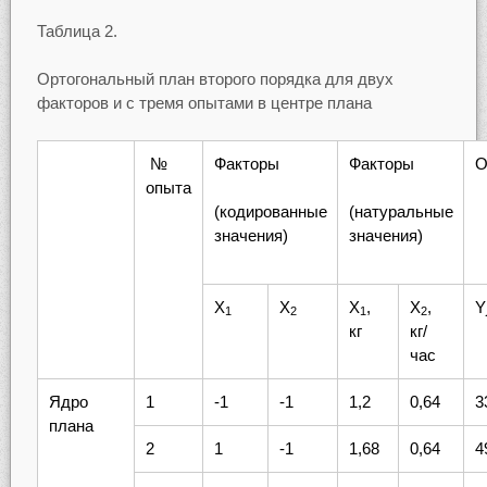
Таблица 2.
Ортогональный план второго порядка для двух
факторов и с тремя опытами в центре плана
№
Факторы
Факторы
О
опыта
(кодированные
(натуральные
значения)
значения)
X
X
X
,
X
,
Y
1
2
1
2
кг
кг/
час
Ядро
1
-1
-1
1,2
0,64
3
плана
2
1
-1
1,68
0,64
4