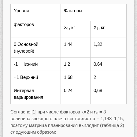
Уровни
Факторы
факторов
X
, кг
X
, кг
1
1
0 Основной
1,44
1,32
(нулевой)
-1 Нижний
1,2
0,64
+1 Верхний
1,68
2
Интервал
0,24
0,68
варьирования
Согласно [1] при числе факторов k=2 и n
= 3
0
величина звездного плеча составляет α = 1,148≈1,15,
поэтому матрица планирования выглядит (таблица 2)
следующим образом: