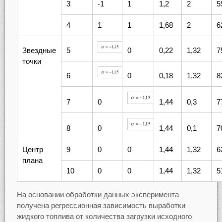
3
-1
1
1,2
2
5
4
1
1
1,68
2
6
Звездные
5
0
0,22
1,32
7
точки
6
0
0,18
1,32
8
7
0
1,44
0,3
7
8
0
1,44
0,1
7
Центр
9
0
0
1,44
1,32
6
плана
10
0
0
1,44
1,32
5
На основании обработки данных эксперимента
получена регрессионная зависимость выработки
жидкого топлива от количества загрузки исходного