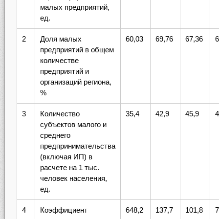
малых предприятий,
ед.
2
Доля малых
60,03
69,76
67,36
6
предприятий в общем
количестве
предприятий и
организаций региона,
%
3
Количество
35,4
42,9
45,9
4
субъектов малого и
среднего
предпринимательства
(включая ИП) в
расчете на 1 тыс.
человек населения,
ед.
4
Коэффициент
648,2
137,7
101,8
7