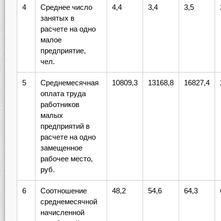
4
Среднее число
4,4
3,4
3,5
занятых в
расчете на одно
малое
предприятие,
чел.
5
Среднемесячная
10809,3
13168,8
16827,4
оплата труда
работников
малых
предприятий в
расчете на одно
замещенное
рабочее место,
руб.
6
Соотношение
48,2
54,6
64,3
среднемесячной
начисленной