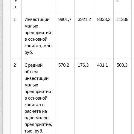
п
1
Инвестиции
9801,7
3921,2
8938,2
11338
малых
предприятий
в основной
капитал, млн
руб.
2
Средний
570,2
176,3
401,1
508,3
объем
инвестиций
малых
предприятий
в основной
капитал в
расчете на
одно малое
предприятие,
тыс. руб.