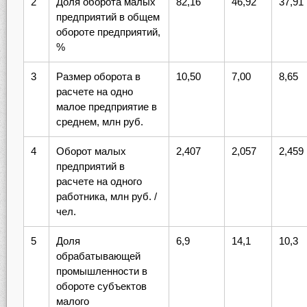
2
Доля оборота малых
82,16
46,92
37,91
предприятий в общем
обороте предприятий,
%
3
Размер оборота в
10,50
7,00
8,65
расчете на одно
малое предприятие в
среднем, млн руб.
4
Оборот малых
2,407
2,057
2,459
предприятий в
расчете на одного
работника, млн руб. /
чел.
5
Доля
6,9
14,1
10,3
обрабатывающей
промышленности в
обороте субъектов
малого