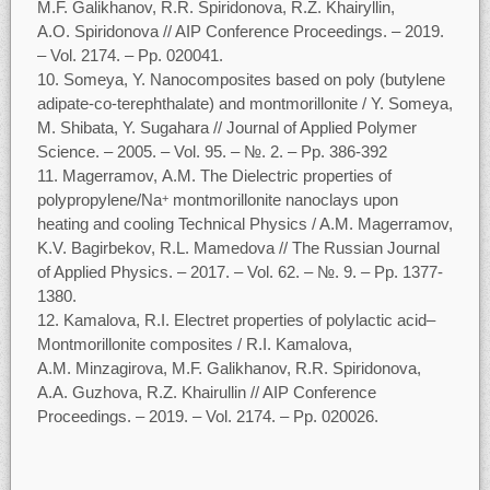
M.F. Galikhanov, R.R. Spiridonova, R.Z. Khairyllin,
A.O. Spiridonova // AIP Conference Proceedings. ‒ 2019.
‒ Vol. 2174. ‒ Pp. 020041.
Someya, Y. Nanocomposites based on poly (butylene
adipate-co-terephthalate) and montmorillonite / Y. Someya,
M. Shibata, Y. Sugahara // Journal of Applied Polymer
Science. ‒ 2005. ‒ Vol. 95. ‒ №. 2. ‒ Pp. 386-392
Magerramov, A.M. The Dielectric properties of
polypropylene/Na
montmorillonite nanoclays upon
+
heating and cooling Technical Physics / A.M. Magerramov,
K.V. Bagirbekov, R.L. Mamedova // The Russian Journal
of Applied Physics. ‒ 2017. ‒ Vol. 62. ‒ №. 9. ‒ Pp. 1377-
1380.
Kamalova, R.I. Electret properties of polylactic acid–
Montmorillonite composites / R.I. Kamalova,
A.M. Minzagirova, M.F. Galikhanov, R.R. Spiridonova,
A.A. Guzhova, R.Z. Khairullin // AIP Conference
Proceedings. ‒ 2019. ‒ Vol. 2174. ‒ Pp. 020026.