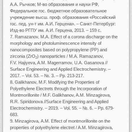
А.А. Рычков; М-во образования и науки РФ,
Федеральное гос. бюджетное образовательное
учреждение высш. проф. образования «Российский
гос. пед. ун-т им. А.И. Герцена». ‒ Санкт-Петербург:
Изд-во РГПУ им. А.И. Герцена, 2013. ‒ 159 с.
Ramazanov, M.A. Effect of a corona discharge on the
morphology and photoluminescence intensity of
nanocomposites based on polypropylene (PP) and
zirconia (ZrO
) nanoparticles / M.A. Ramazanov,
2
F.V. Hajiyeva, A.M. Magerramov, U.A. Gasanova //
Surface Engineering and Applied Electrochemistry. ‒
2017. ‒ Vol. 53. ‒ №. 3. ‒ Pp. 213-217.
Galikhanov, M.F. Modifying the Properties of
Polyethylene Electrets through the Incorporation of
Montmorillonite / M.F. Galikhanov, A.M. Minzagirova,
R.R. Spiridonova //Surface Engineering and Applied
Electrochemistry. ‒ 2019. ‒ Vol. 55. ‒ №. 6. ‒ Pp. 679-
683.
Minzagirova, A.M. Effect of montmorillonite on the
properties of polyethylene electret / A.M. Minzagirova,