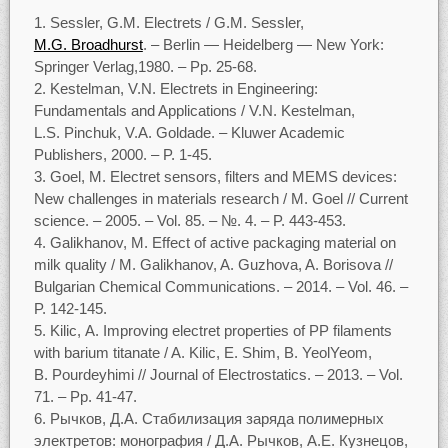
Sessler, G.M. Electrets / G.M. Sessler,
M.G. Broadhurst
. ‒ Berlin — Heidelberg — New York:
Springer Verlag,1980. ‒ Pp. 25-68.
Kestelman, V.N. Electrets in Engineering:
Fundamentals and Applications / V.N. Kestelman,
L.S. Pinchuk, V.A. Goldade. ‒ Kluwer Academic
Publishers, 2000. ‒ P. 1-45.
Goel, M. Electret sensors, filters and MEMS devices:
New challenges in materials research / M. Goel // Current
science. ‒ 2005. ‒ Vol. 85. ‒ №. 4. ‒ P. 443-453.
Galikhanov, M. Effect of active packaging material on
milk quality / M. Galikhanov, A. Guzhova, A. Borisova //
Bulgarian Chemical Communications. ‒ 2014. ‒ Vol. 46. ‒
P. 142-145.
Kilic, A. Improving electret properties of PP filaments
with barium titanate / A. Kilic, E. Shim, B. YeolYeom,
B. Pourdeyhimi // Journal of Electrostatics. ‒ 2013. ‒ Vol.
71. ‒ Pp. 41-47.
Рычков, Д.А. Стабилизация заряда полимерных
электретов: монография / Д.А. Рычков, А.Е. Кузнецов,