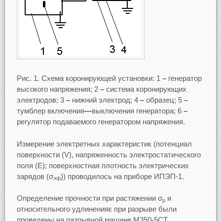
Рис. 1. Схема коронирующей установки: 1
–
генератор
высокого напряжения; 2
–
система коронирующих
электродов; 3
–
нижний электрод; 4
–
образец; 5
–
тумблер включения
—
выключения генератора; 6
–
регулятор подаваемого генератором напряжения.
Измерение электретных характеристик (потенциал
поверхности (V), напряженность электростатического
поля (E); поверхностная плотность электрических
зарядов (σ
)) проводилось на приборе ИПЭП-1.
эф
Определение прочности при растяжении σ
и
р
относительного удлиненияε при разрыве были
проведены на разрывной машине M350-5CT.