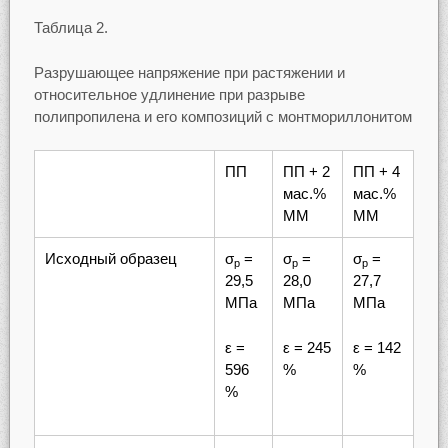
Таблица 2.
Разрушающее напряжение при растяжении и
относительное удлинение при разрыве
полипропилена и его композиций с монтмориллонитом
ПП
ПП + 2
ПП + 4
мас.%
мас.%
MM
MM
Исходный образец
σ
=
σ
=
σ
=
р
р
р
29,5
28,0
27,7
МПа
МПа
МПа
ε =
ε = 245
ε = 142
596
%
%
%