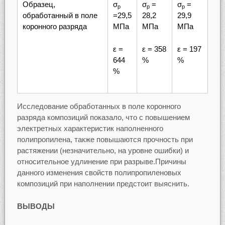
Образец,
σ
σ
=
σ
=
р
р
р
обработанный в поле
=29,5
28,2
29,9
коронного разряда
МПа
МПа
МПа
ε =
ε = 358
ε = 197
644
%
%
%
Исследование обработанных в поле коронного
разряда композиций показало, что с повышением
электретных характеристик наполненного
полипропилена, также повышаются прочность при
растяжении (незначительно, на уровне ошибки) и
относительное удлинение при разрыве.Причины
данного изменения свойств полипропиленовых
композиций при наполнении предстоит выяснить.
ВЫВОДЫ