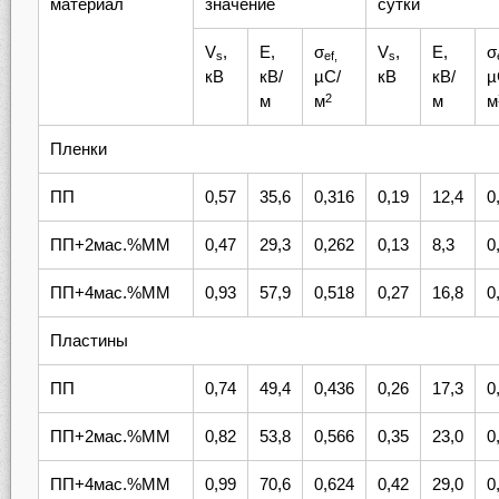
материал
значение
сутки
V
,
Е,
σ
V
,
Е,
σ
s
ef,
s
кВ
кВ/
µC/
кВ
кВ/
µ
м
м
м
м
2
Пленки
ПП
0,57
35,6
0,316
0,19
12,4
0
ПП+2мас.%MM
0,47
29,3
0,262
0,13
8,3
0
ПП+4мас.%MM
0,93
57,9
0,518
0,27
16,8
0
Пластины
ПП
0,74
49,4
0,436
0,26
17,3
0
ПП+2мас.%MM
0,82
53,8
0,566
0,35
23,0
0
ПП+4мас.%MM
0,99
70,6
0,624
0,42
29,0
0