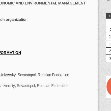
CONOMIC AND ENVIRONMENTAL MANAGEMENT
П
ion organization
1
1
2
NFORMATION
3
 University, Sevastopol, Russian Federation
University, Sevastopol, Russian Federation