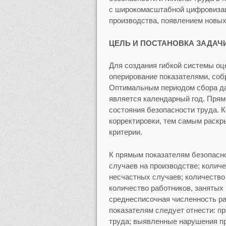
с широкомасштабной цифровизац
производства, появлением новых
ЦЕЛЬ И ПОСТАНОВКА ЗАДАЧ
Для создания гибкой системы оц
оперирование показателями, соб
Оптимальным периодом сбора да
является календарный год. Прям
состояния безопасности труда. 
корректировки, тем самым раскр
критерии.
К прямым показателям безопасно
случаев на производстве; колич
несчастных случаев; количеств
количество работников, занятых
среднесписочная численность ра
показателям следует отнести: п
труда; выявленные нарушения пр