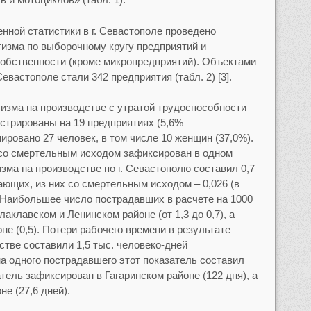
енной статистики в г. Севастополе проведено
изма по выборочному кругу предприятий и
собственности (кроме микропредприятий). Объектами
евастополе стали 342 предприятия (табл. 2) [3].
тизма на производстве с утратой трудоспособности
истрированы на 19 предприятиях (5,6%
ировано 27 человек, в том числе 10 женщин (37,0%).
 со смертельным исходом зафиксирован в одном
ма на производстве по г. Севастополю составил 0,7
ающих, из них со смертельным исходом – 0,026 (в
г.). Наибольшее число пострадавших в расчете на 1000
клавском и Ленинском районе (от 1,3 до 0,7), а
не (0,5). Потери рабочего времени в результате
стве составили 1,5 тыс. человеко-дней
а одного пострадавшего этот показатель составил
тель зафиксирован в Гагаринском районе (122 дня), а
е (27,6 дней).