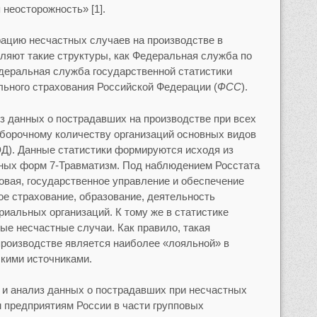
я неосторожность»
[1].
рацию несчастных случаев на производстве в
яют такие структуры, как Федеральная служба по
едеральная служба государственной статистики
льного страхования Российской Федерации (
ФСС
).
из данных о пострадавших на производстве при всех
борочному количеству организаций основных видов
Д). Данные статистики формируются исходя из
ных форм 7-Травматизм. Под наблюдением Росстата
овая, государственное управление и обеспечение
ое страхование, образование, деятельность
риальных организаций. К тому же в статистике
ые несчастные случаи. Как правило, такая
 производстве является наиболее «лояльной» в
скими источниками.
 и анализ данных о пострадавших при несчастных
м предприятиям России в части групповых