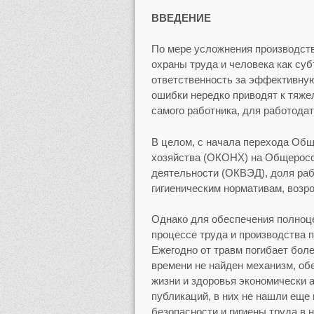
ВВЕДЕНИЕ
По мере усложнения производст
охраны труда и человека как суб
ответственность за эффективну
ошибки нередко приводят к тяже
самого работника, для работода
В целом, с начала перехода Общ
хозяйства (ОКОНХ) на Общеросс
деятельности (ОКВЭД), доля раб
гигиеническим нормативам, возро
Однако для обеспечения полноце
процессе труда и производства 
Ежегодно от травм погибает боле
времени не найден механизм, о
жизни и здоровья экономически 
публикаций, в них не нашли еще
безопасности и гигиены труда в