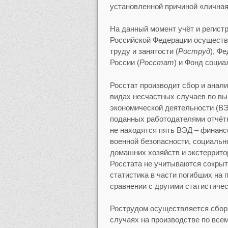
установленной причиной «лична
На данный момент учёт и регист
Российской Федерации осуществл
труду и занятости (
Роструд
), Ф
России (
Росстат
) и Фонд социа
Росстат производит сбор и анал
видах несчастных случаев по вы
экономической деятельности (ВЭ
поданных работодателями отчёт
не находятся пять ВЭД – финанс
военной безопасности, социальн
домашних хозяйств и экстеррито
Росстата не учитываются сокрыт
статистика в части погибших на
сравнении с другими статистиче
Рострудом осуществляется сбор
случаях на производстве по все