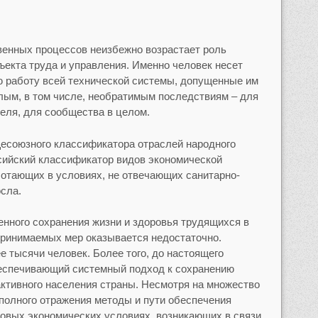
венных процессов неизбежно возрастает роль
ъекта труда и управления. Именно человек несет
ю работу всей технической системы, допущенные им
лым, в том числе, необратимым последствиям – для
теля, для сообщества в целом.
есоюзного классификатора отраслей народного
ийский классификатор видов экономической
отающих в условиях, не отвечающих санитарно-
сла.
нного сохранения жизни и здоровья трудящихся в
принимаемых мер оказывается недостаточно.
е тысячи человек. Более того, до настоящего
беспечивающий системный подход к сохранению
активного населения страны. Несмотря на множество
 полного отражения методы и пути обеспечения
 новых экономических условиях, возникающих в связи