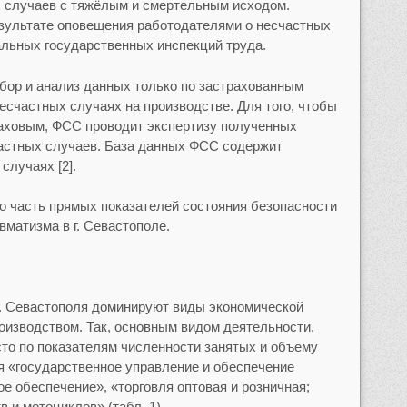
х случаев с тяжёлым и смертельным исходом.
езультате оповещения работодателями о несчастных
альных государственных инспекций труда.
бор и анализ данных только по застрахованным
есчастных случаях на производстве. Для того, чтобы
раховым, ФСС проводит экспертизу полученных
астных случаев. База данных ФСС содержит
случаях [2].
ко часть прямых показателей состояния безопасности
матизма в г. Севастополе.
г. Севастополя доминируют виды экономической
роизводством. Так, основным видом деятельности,
то по показателям численности занятых и объему
я «государственное управление и обеспечение
е обеспечение», «торговля оптовая и розничная;
 и мотоциклов» (табл. 1).