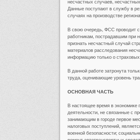
несчастных случаев, несчастны
Данные поступают в службу в р
случаях на производстве регион
В свою очередь, ФСС проводит с
работникам, пострадавшим при н
признать несчастный случай ст
материалов расследования несч
информацию только о страховых 
В данной работе затронута толь
труда, оценивающие уровень трав
ОСНОВНАЯ ЧАСТЬ
В настоящее время в экономике 
деятельности, не связанные с п
занимающим в городе первое мес
налоговых поступлений, являетс
военной безопасности; социально
ремонт автотранспортных средств