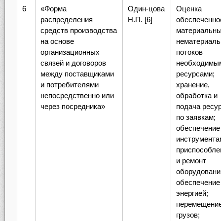
6
«Форма
Один-цова
Оценка
распределения
Н.П. [6]
обеспеченно
средств производства
материальны
на основе
нематериал
организационных
потоков
связей и договоров
необходимы
между поставщиками
ресурсами;
и потребителями
хранение,
непосредственно или
обработка и
через посредника»
подача ресу
по заявкам;
обеспечение
инструмента
приспособле
и ремонт
оборудовани
обеспечение
энергией;
перемещени
грузов;