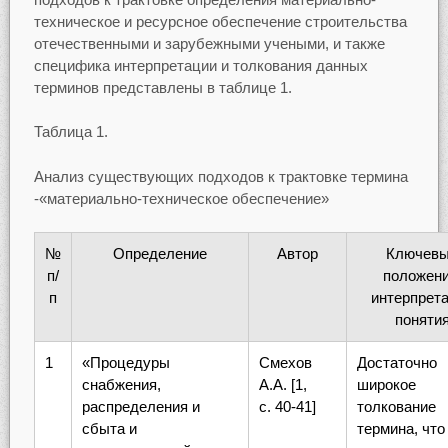
техническое и ресурсное обеспечение строительства
отечественными и зарубежными учеными, и также
специфика интерпретации и толкования данных
терминов представлены в таблице 1.
Таблица 1.
Анализ существующих подходов к трактовке термина
-«материально-техническое обеспечение»
№
Определение
Автор
Ключев
п/
положени
п
интерпрет
поняти
1
«Процедуры
Смехов
Достаточно
снабжения,
А.А. [1,
широкое
распределения и
с. 40-41]
толкование
сбыта и
термина, что