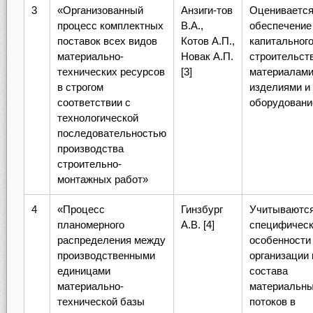
3
«Организованный
Анзиги-тов
Оцениваетс
процесс комплектных
В.А.,
обеспечение
поставок всех видов
Котов А.П.,
капитальног
материально-
Новак А.П.
строительст
технических ресурсов
[3]
материалами
в строгом
изделиями и
соответствии с
оборудован
технологической
последовательностью
производства
строительно-
монтажных работ»
4
«Процесс
Гинзбург
Учитываютс
планомерного
А.В. [4]
специфичес
распределения между
особенности
производственными
организации 
единицами
состава
материально-
материальн
технической базы
потоков в