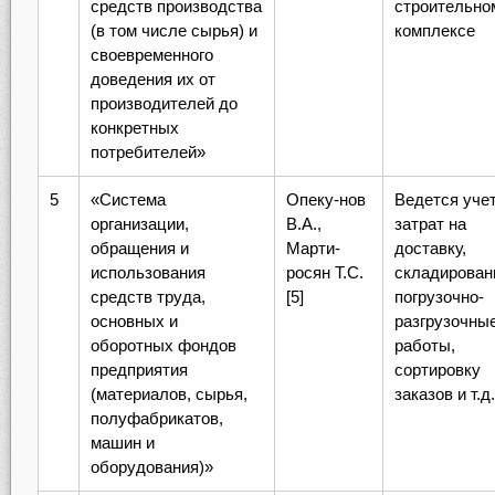
средств производства
строительно
(в том числе сырья) и
комплексе
своевременного
доведения их от
производителей до
конкретных
потребителей»
5
«Система
Опеку-нов
Ведется уче
организации,
В.А.,
затрат на
обращения и
Марти-
доставку,
использования
росян Т.С.
складирован
средств труда,
[5]
погрузочно-
основных и
разгрузочны
оборотных фондов
работы,
предприятия
сортировку
(материалов, сырья,
заказов и т.д.
полуфабрикатов,
машин и
оборудования)»