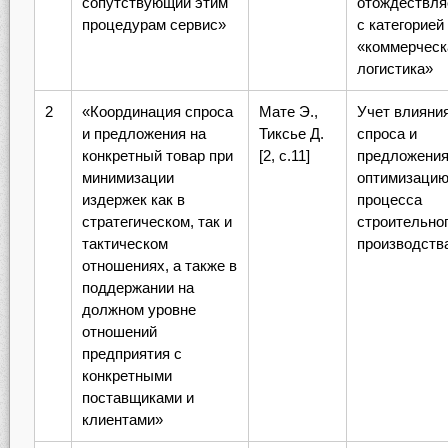
сопутствующий этим
отождествля
процедурам сервис»
с категорией
«коммерческ
логистика»
2
«Координация спроса
Мате Э.,
Учет влияни
и предложения на
Тиксье Д.
спроса и
конкретный товар при
[2, с.11]
предложения
минимизации
оптимизаци
издержек как в
процесса
стратегическом, так и
строительно
тактическом
производств
отношениях, а также в
поддержании на
должном уровне
отношений
предприятия с
конкретными
поставщиками и
клиентами»