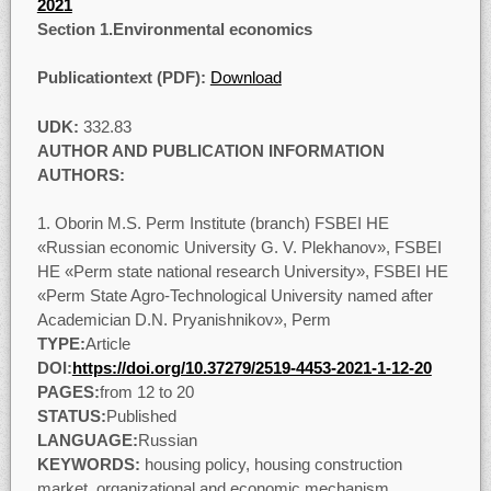
2021
Section
1.Environmental economics
Publicationtext (PDF):
Download
UDK:
332.83
AUTHOR AND PUBLICATION INFORMATION
AUTHORS:
Oborin M.S. Perm Institute (branch) FSBEI HE
«Russian economic University G. V. Plekhanov», FSBEI
HE «Perm state national research University», FSBEI HE
«Perm State Agro-Technological University named after
Academician D.N. Pryanishnikov», Perm
TYPE:
Article
DOI:
https://doi.org/10.37279/2519-4453-2021-1-12-20
PAGES:
from 12 to 20
STATUS:
Published
LANGUAGE:
Russian
KEYWORDS:
housing policy, housing construction
market, organizational and economic mechanism,