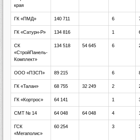
края
ГК «ПМД»
140 711
6
ГК «Сатурн-Р»
134 816
1
СК
134 518
54 645
6
«СтройПанель-
Комплект»
ООО «ПЗСП»
89 215
6
ГК «Талан»
68 755
32 249
2
ГК «Кортрос»
64 141
1
СМТ № 14
64 048
64 048
4
ГСК
60 254
3
«Мегаполис»