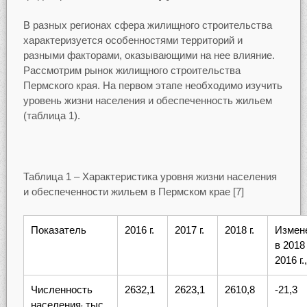
В разных регионах сфера жилищного строительства
характеризуется особенностями территорий и
разными факторами, оказывающими на нее влияние.
Рассмотрим рынок жилищного строительства
Пермского края. На первом этапе необходимо изучить
уровень жизни населения и обеспеченность жильем
(таблица 1).
Таблица 1 – Характеристика уровня жизни населения
и обеспеченности жильем в Пермском крае [7]
Показатель
2016 г.
2017 г.
2018 г.
Измен
в 2018 
2016 г.,
Численность
2632,1
2623,1
2610,8
-21,3
населения
тыс.
,