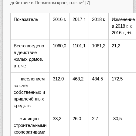
действие в Пермском крае, тыс. м
[7]
2
Показатель
2016 г.
2017 г.
2018 г.
Изменение
в 2018 г. к
2016 г., +/-
Всего введено
1060,0
1101,1
1081,2
21,2
в действие
жилых домов,
в т. ч.:
— населением
312,0
468,2
484,5
172,5
за счёт
собственных и
привлечённых
средств
— жилищно-
33,2
26,0
2,7
-30,5
строительными
кооперативами