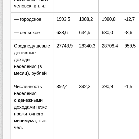
человек, в т. ч.:
— городское
1993,5
1988,2
1980,8
-12,7
— сельское
638,6
634,9
630,0
-8,6
Среднедушевые
27748,9
28340,3
28708,4
959,5
денежные
доходы
населения (в
месяц), рублей
Численность
392,4
392,2
390,9
-1,5
населения
с денежными
доходами ниже
прожиточного
минимума, тыс.
чел.